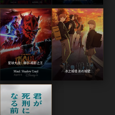
星球大战：摩尔-暗影之王 
Maul: Shadow Lord
冰之城墙 氷の城壁