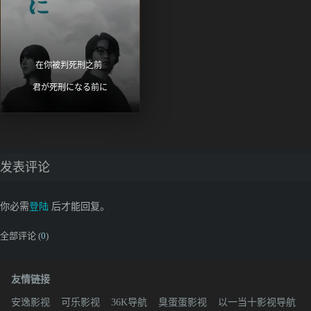
在你被判死刑之前 
君が死刑になる前に
发表评论
你必需
登陆
后才能回复。
全部评论 (
0
)
友情链接
安逸影视
可乐影视
36K导航
臭蛋蛋影视
以一当十影视导航