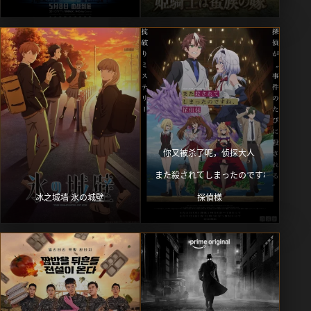
你又被杀了呢，侦探大人 
また殺されてしまったのですね、
冰之城墙 氷の城壁
探偵様