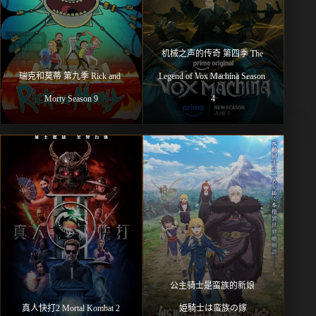
机械之声的传奇 第四季 The 
瑞克和莫蒂 第九季 Rick and 
Legend of Vox Machina Season 
Morty Season 9
4
公主骑士是蛮族的新娘 
真人快打2 Mortal Kombat 2
姫騎士は蛮族の嫁