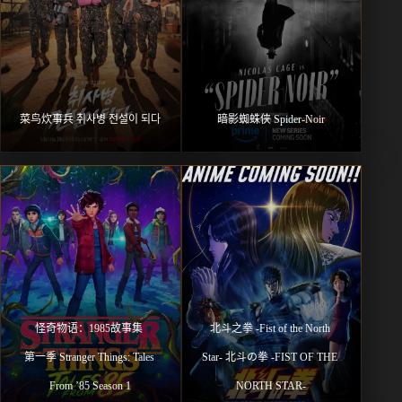
菜鸟炊事兵 취사병 전설이 되다
暗影蜘蛛侠 Spider-Noir
怪奇物语：1985故事集 
北⽃之拳 -Fist of the North 
第一季 Stranger Things: Tales 
Star- 北斗の拳 -FIST OF THE 
From ’85 Season 1
NORTH STAR-