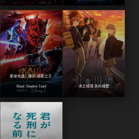
星球大战：摩尔-暗影之王 
Maul: Shadow Lord
冰之城墙 氷の城壁