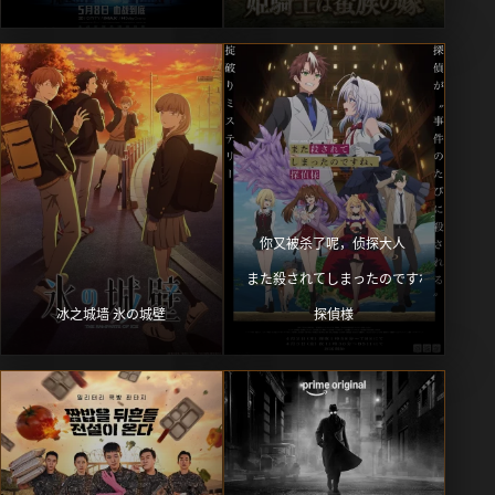
你又被杀了呢，侦探大人 
また殺されてしまったのですね、
冰之城墙 氷の城壁
探偵様