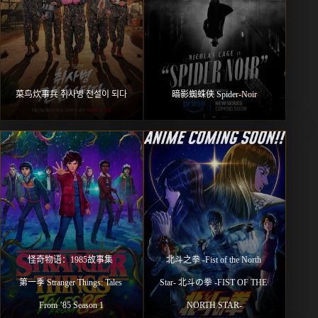
菜鸟炊事兵 취사병 전설이 되다
暗影蜘蛛侠 Spider-Noir
怪奇物语：1985故事集 
北⽃之拳 -Fist of the North 
第一季 Stranger Things: Tales 
Star- 北斗の拳 -FIST OF THE 
From ’85 Season 1
NORTH STAR-