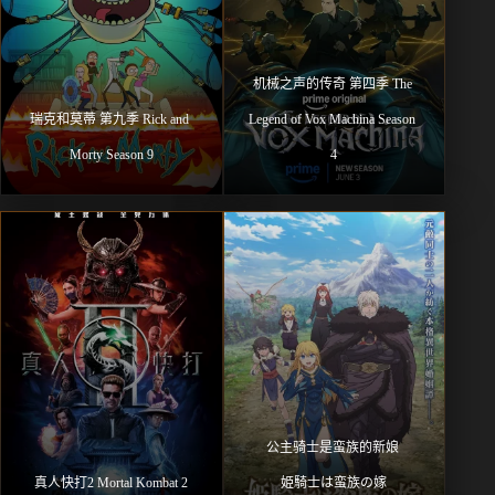
机械之声的传奇 第四季 The 
瑞克和莫蒂 第九季 Rick and 
Legend of Vox Machina Season 
Morty Season 9
4
公主骑士是蛮族的新娘 
真人快打2 Mortal Kombat 2
姫騎士は蛮族の嫁