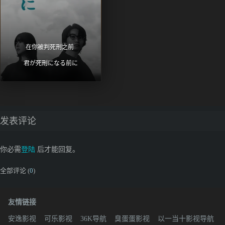
在你被判死刑之前 
君が死刑になる前に
发表评论
你必需
登陆
后才能回复。
全部评论 (
0
)
友情链接
安逸影视
可乐影视
36K导航
臭蛋蛋影视
以一当十影视导航