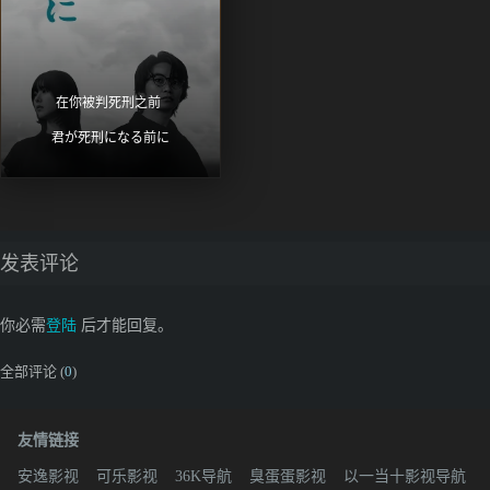
在你被判死刑之前 
君が死刑になる前に
发表评论
你必需
登陆
后才能回复。
全部评论 (
0
)
友情链接
安逸影视
可乐影视
36K导航
臭蛋蛋影视
以一当十影视导航