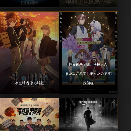
你又被杀了呢，侦探大人 
また殺されてしまったのですね、
冰之城墙 氷の城壁
探偵様