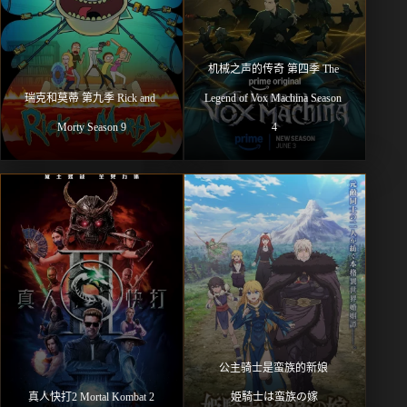
机械之声的传奇 第四季 The 
瑞克和莫蒂 第九季 Rick and 
Legend of Vox Machina Season 
Morty Season 9
4
公主骑士是蛮族的新娘 
真人快打2 Mortal Kombat 2
姫騎士は蛮族の嫁