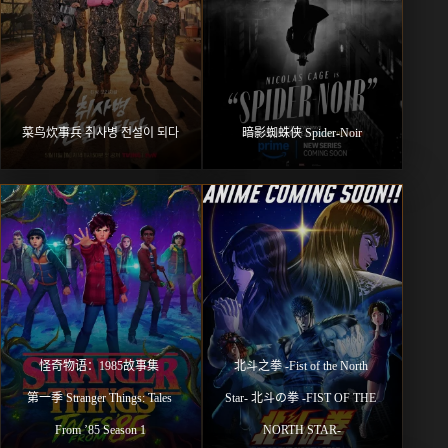
菜鸟炊事兵 취사병 전설이 되다
暗影蜘蛛侠 Spider-Noir
怪奇物语：1985故事集 
北⽃之拳 -Fist of the North 
第一季 Stranger Things: Tales 
Star- 北斗の拳 -FIST OF THE 
From ’85 Season 1
NORTH STAR-