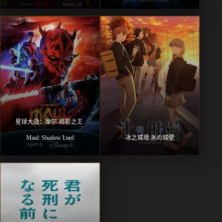
星球大战：摩尔-暗影之王 
Maul: Shadow Lord
冰之城墙 氷の城壁