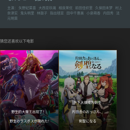
主演：
矢野妃菜喜
大西亚玖璃
相良茉优
前田佳织里
久保田未梦
村上
奈津实
鬼头明里
林鼓子
指出毬亚
田中千惠美
小泉萌香
内田秀
法
元明菜
猜您还喜欢以下电影
乡下大叔成为剑圣 
野生的大魔王出现了！ 
片田舎のおっさん、
野生のラスボスが現れた!
剣聖になる