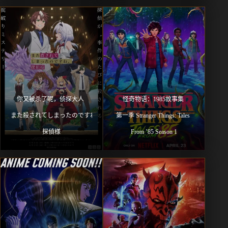
你又被杀了呢，侦探大人 
怪奇物语：1985故事集 
また殺されてしまったのですね、
第一季 Stranger Things: Tales 
探偵様
From ’85 Season 1