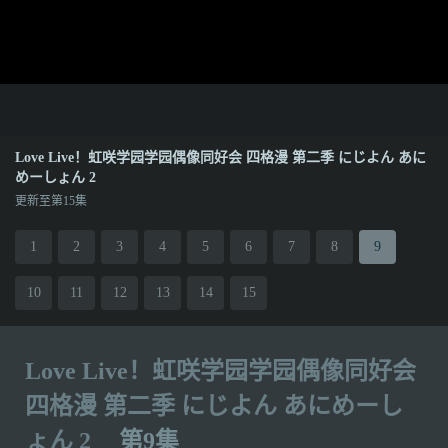
Love Live！虹咲学园学园偶像同好会 四格漫 第二季 にじよん あに
めーしょん 2
更新至第15集
1
2
3
4
5
6
7
8
9
10
11
12
13
14
15
Love Live！虹咲学园学园偶像同好会
四格漫 第二季 にじよん あにめーし
ょん 2
第9集