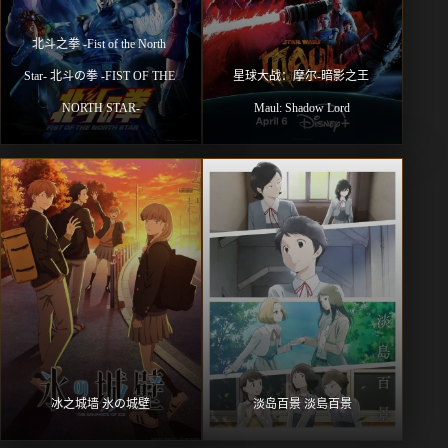
北⽃之拳 -Fist of the North 
Star- 北斗の拳 -FIST OF THE 
星球大战：摩尔-暗影之王 
NORTH STAR-
Maul: Shadow Lord
冰之城墙 氷の城壁
淡岛百景 淡島百景