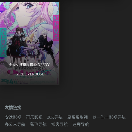
主播女孩重度依赖 NEEDY 
GIRL OVERDOSE
友情链接
安逸影视
可乐影视
36K导航
臭蛋蛋影视
以一当十影视导航
办公人导航
薇飞导航
知客导航
迷鹿导航