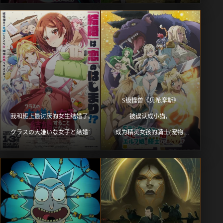
S级怪兽《贝希摩斯》
我和班上最讨厌的女生结婚了。 
被误认成小猫，
クラスの大嫌いな女子と結婚することになった。
成为精灵女孩的骑士(宠物)
一起生活 
Sランクモンスターの
《ベヒーモス》だけど、
猫と間違われてエルフ娘の騎士
(ペット)として暮らしてます