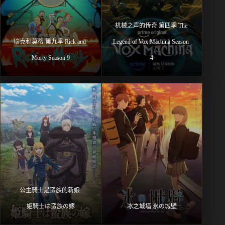
机械之声的传奇 第四季 The 
瑞克和莫蒂 第九季 Rick and 
Legend of Vox Machina Season 
Morty Season 9
4
公主骑士是蛮族的新娘 
姫騎士は蛮族の嫁
冰之城墙 氷の城壁