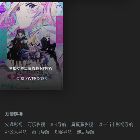
主播女孩重度依赖 NEEDY 
GIRL OVERDOSE
友情链接
安逸影视
可乐影视
36K导航
臭蛋蛋影视
以一当十影视导航
办公人导航
薇飞导航
知客导航
迷鹿导航