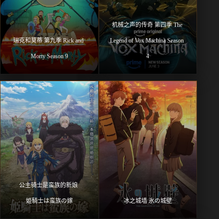
机械之声的传奇 第四季 The 
瑞克和莫蒂 第九季 Rick and 
Legend of Vox Machina Season 
Morty Season 9
4
公主骑士是蛮族的新娘 
姫騎士は蛮族の嫁
冰之城墙 氷の城壁