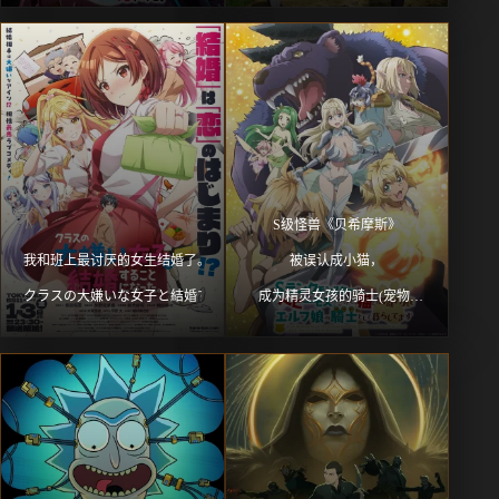
S级怪兽《贝希摩斯》
我和班上最讨厌的女生结婚了。 
被误认成小猫，
クラスの大嫌いな女子と結婚することになった。
成为精灵女孩的骑士(宠物)
一起生活 
Sランクモンスターの
《ベヒーモス》だけど、
猫と間違われてエルフ娘の騎士
(ペット)として暮らしてます