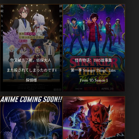
你又被杀了呢，侦探大人 
怪奇物语：1985故事集 
また殺されてしまったのですね、
第一季 Stranger Things: Tales 
探偵様
From ’85 Season 1