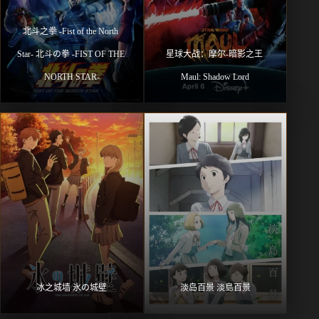
北⽃之拳 -Fist of the North 
Star- 北斗の拳 -FIST OF THE 
星球大战：摩尔-暗影之王 
NORTH STAR-
Maul: Shadow Lord
冰之城墙 氷の城壁
淡岛百景 淡島百景