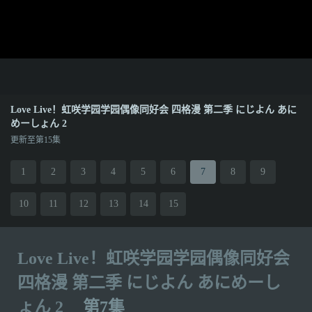
Love Live！虹咲学园学园偶像同好会 四格漫 第二季 にじよん あに
めーしょん 2
更新至第15集
1
2
3
4
5
6
7
8
9
10
11
12
13
14
15
Love Live！虹咲学园学园偶像同好会
四格漫 第二季 にじよん あにめーし
ょん 2
第7集