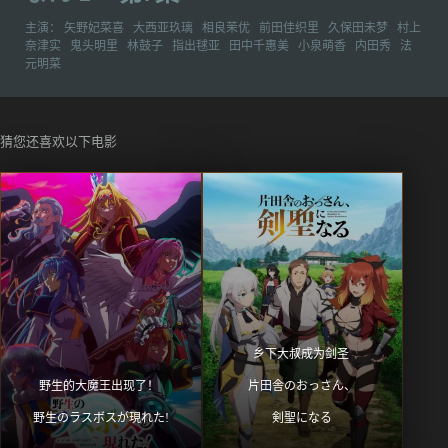
主演：
矢野妃菜喜
大西亚玖璃
相良茉优
前田佳织里
久保田未梦
村上
奈津实
鬼头明里
林鼓子
指出毬亚
田中千惠美
小泉萌香
内田秀
法
元明菜
猜您还喜欢以下电影
乡下大叔成为剑圣 
野生的大魔王出现了！ 
片田舎のおっさん、
野生のラスボスが現れた!
剣聖になる