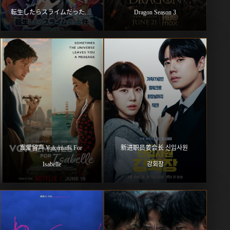
転生したらスライムだった件 
Dragon Season 3
第4期 Part 2
真爱留声 Voicemails For 
新进职员姜会长 신입사원 
Isabelle
강회장