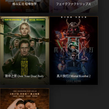
格斗实况 喧嘩独学
フェイクファクトリップス
致命之旅 Over Your Dead Body
真人快打2 Mortal Kombat 2