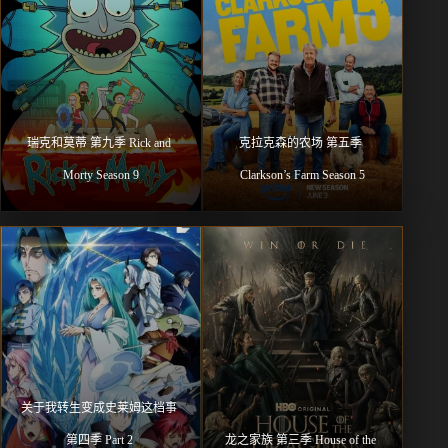
瑞克和莫蒂 第九季 Rick and 
克拉克森的农场 第五季 
Morty Season 9
Clarkson’s Farm Season 5
关于我转生变成史莱姆这档事 
第四季 Part 2 
龙之家族 第三季 House of the 