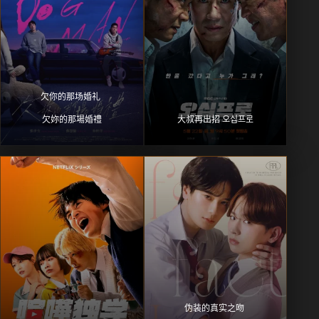
欠你的那场婚礼 
欠妳的那場婚禮
大叔再出招 오십프로
伪装的真实之吻 