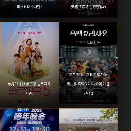
미스터리 수사단2
天机试炼场 운명전쟁49
黑白厨师：料理阶级战争 
单身即地狱 第五季 솔로지옥 
第二季 흑백요리사: 요리 계급 
시즌5
전쟁 2