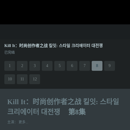
Kill It：时尚创作者之战 킬잇: 스타일 크리에이터 대전쟁
已完结
1
2
3
4
5
6
7
8
9
10
11
12
Kill It：时尚创作者之战 킬잇: 스타일
크리에이터 대전쟁
第8集
主演：
更多...