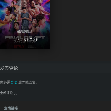
最后复活战 
ファイナルドラフト
发表评论
你必需
登陆
后才能回复。
全部评论 (
0
)
友情链接