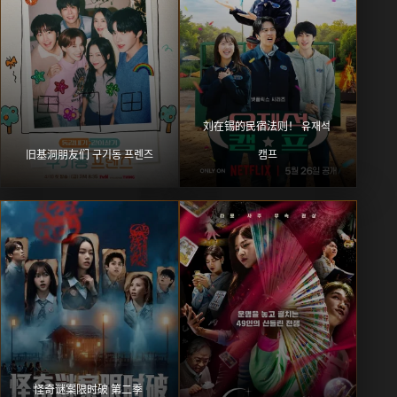
刘在锡的民宿法则！ 유재석 
旧基洞朋友们 구기동 프렌즈
캠프
怪奇谜案限时破 第二季 