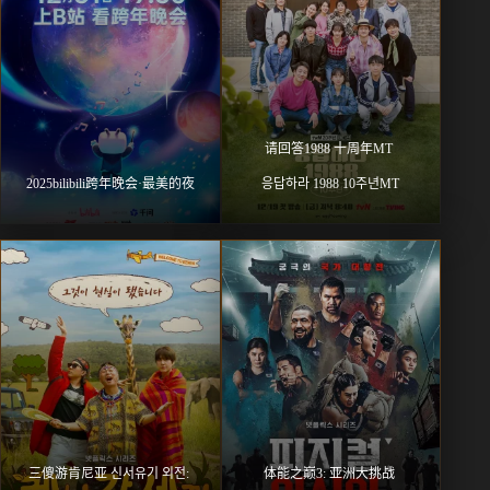
请回答1988 十周年MT 
2025bilibili跨年晚会·最美的夜
응답하라 1988 10주년MT
三傻游肯尼亚 신서유기 외전: 
体能之巅3: 亚洲大挑战 