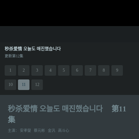
秒杀爱情 오늘도 매진했습니다
更新第12集
1
2
3
4
5
6
7
8
9
10
11
12
秒杀爱情 오늘도 매진했습니다
第11
集
主演：
安孝燮
蔡元彬
金汎
高斗心