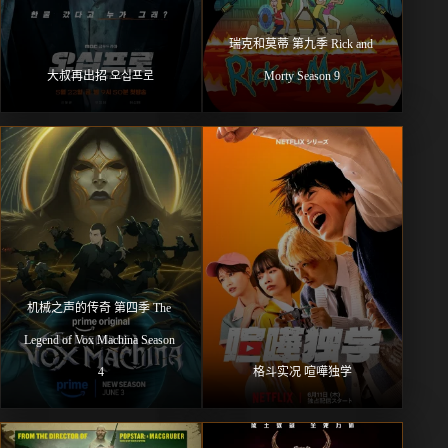
瑞克和莫蒂 第九季 Rick and 
大叔再出招 오십프로
Morty Season 9
机械之声的传奇 第四季 The 
Legend of Vox Machina Season 
4
格斗实况 喧嘩独学