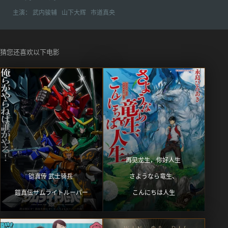
主演：
武内骏辅
山下大辉
市道真央
猜您还喜欢以下电影
再见龙生，你好人生 
铠真传 武士骑兵 
さようなら竜生、
鎧真伝サムライトルーパー
こんにちは人生