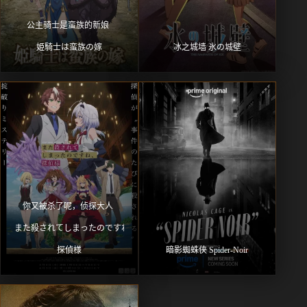
公主骑士是蛮族的新娘 
姫騎士は蛮族の嫁
冰之城墙 氷の城壁
你又被杀了呢，侦探大人 
また殺されてしまったのですね、
探偵様
暗影蜘蛛侠 Spider-Noir