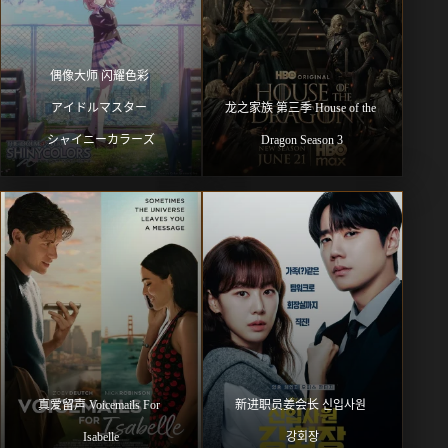
偶像大师 闪耀色彩 
アイドルマスター 
龙之家族 第三季 House of the 
シャイニーカラーズ
Dragon Season 3
真爱留声 Voicemails For 
新进职员姜会长 신입사원 
Isabelle
강회장