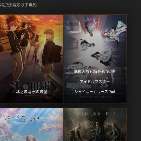
猜您还喜欢以下电影
偶像大师 闪耀色彩 第2季 
アイドルマスター 
冰之城墙 氷の城壁
シャイニーカラーズ 2nd 
season