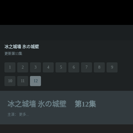
冰之城墙 氷の城壁
更新第13集
1
2
3
4
5
6
7
8
9
10
11
12
冰之城墙 氷の城壁
第12集
主演：
更多...