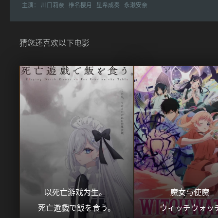
主演：
川口莉奈
椎名樱月
星希成奏
永濑安奈
猜您还喜欢以下电影
以死亡游戏为生。 
魔女与使魔 
死亡遊戯で飯を食う。
ウィッチウォッ