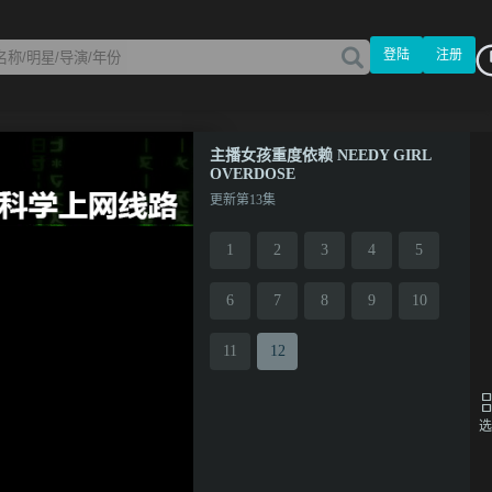
登陆
注册
主播女孩重度依赖 NEEDY GIRL
OVERDOSE
更新第13集
1
2
3
4
5
6
7
8
9
10
11
12
选