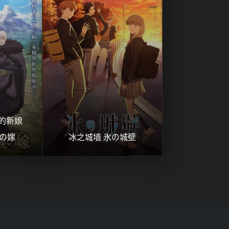
新娘 
の嫁
冰之城墙 氷の城壁