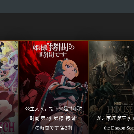
公主大人，接下来是“拷问”
时间 第2季 姫様“拷問”
龙之家族 第三季 Hou
チ
の時間です 第2期
the Dragon Sea