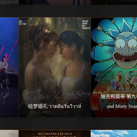
瑞克和莫蒂 第九季 
禮
绘梦婚礼 วาดฝันวันวิวาห์
and Morty Sea