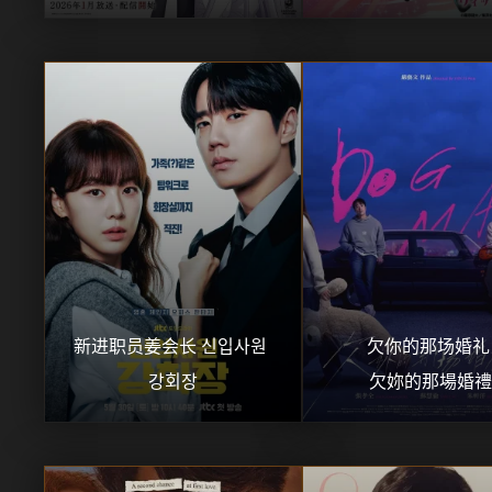
新进职员姜会长 신입사원 
欠你的那场婚礼 
강회장
欠妳的那場婚