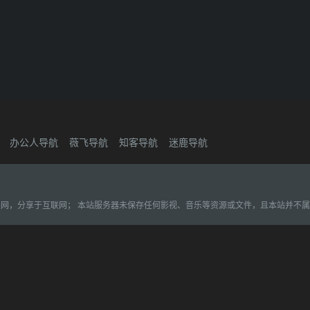
办公人导航
薇飞导航
知客导航
迷鹿导航
联网，分享于互联网； 本站服务器未保存任何影视、音乐等资源或文件，且本站并不