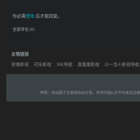
你必需
登陆
后才能回复。
全部评论 (
0
)
友情链接
安逸影视
可乐影视
36K导航
臭蛋蛋影视
以一当十影视导航
申明：本站属于互联网自由分享，所有内容bt文件均来自互