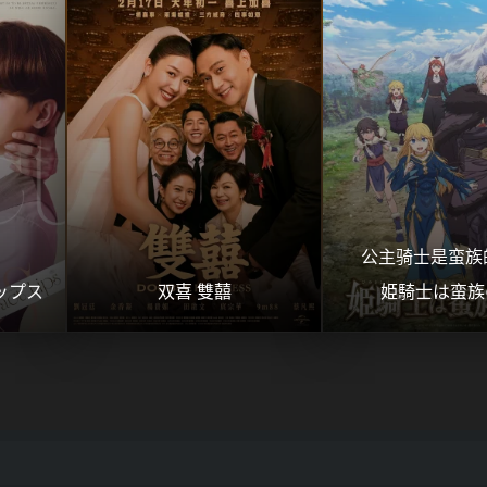
公主骑士是蛮族的
ップス
双喜 雙囍
姫騎士は蛮族