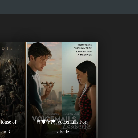
se of 
真爱留声 Voicemails For 
son 3
Isabelle