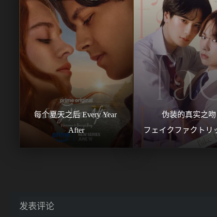
每个夏天之后 Every Year 
伪装的真实之吻 
After
フェイクファクトリ
发表评论