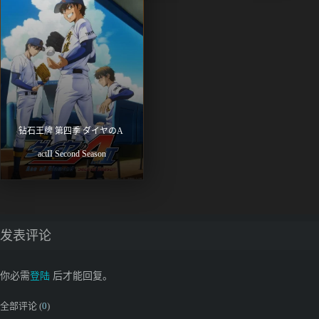
钻石王牌 第四季 ダイヤのA 
actII Second Season
发表评论
你必需
登陆
后才能回复。
全部评论 (
0
)