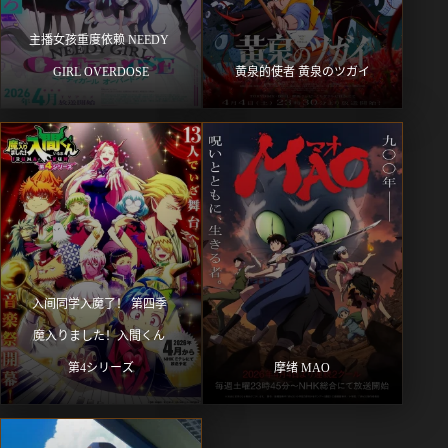
主播女孩重度依赖 NEEDY 
GIRL OVERDOSE
黄泉的使者 黄泉のツガイ
入间同学入魔了！ 第四季 
魔入りました！入間くん 
第4シリーズ
摩绪 MAO