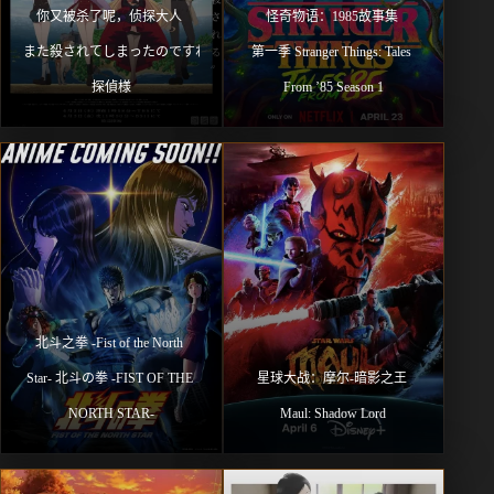
你又被杀了呢，侦探大人 
怪奇物语：1985故事集 
また殺されてしまったのですね、
第一季 Stranger Things: Tales 
探偵様
From ’85 Season 1
北⽃之拳 -Fist of the North 
Star- 北斗の拳 -FIST OF THE 
星球大战：摩尔-暗影之王 
NORTH STAR-
Maul: Shadow Lord