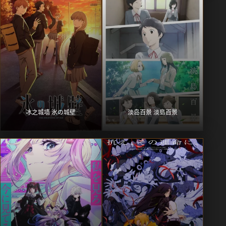
冰之城墙 氷の城壁
淡岛百景 淡島百景