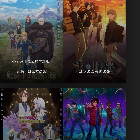
公主骑士是蛮族的新娘 
姫騎士は蛮族の嫁
冰之城墙 氷の城壁