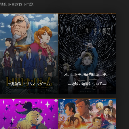
猜您还喜欢以下电影
地。―关于地球的运动― チ。
一兆游戏 トリリオンゲーム
―地球の運動について―