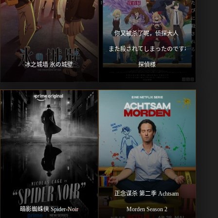
你又被杀了呢，侦探大人 
また殺されてしまったのですね、
冰之城墙 氷の城壁
探偵様
正念谋杀 第二季 Achtsam 
暗影蜘蛛侠 Spider-Noir
Morden Season 2