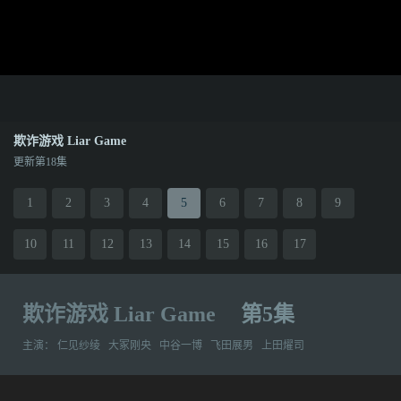
欺诈游戏 Liar Game
更新第18集
1
2
3
4
5
6
7
8
9
10
11
12
13
14
15
16
17
欺诈游戏 Liar Game
第5集
主演：
仁见纱绫
大冢刚央
中谷一博
飞田展男
上田燿司