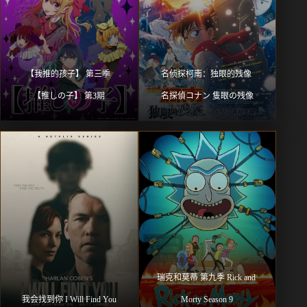
【我推的孩子】 第三季 
名侦探柯南：独眼的残像 
【推しの子】 第3期
名探偵コナン 隻眼の残像
瑞克和莫蒂 第九季 Rick and 
我会找到你 I Will Find You
Morty Season 9