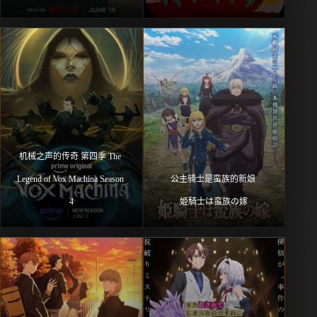
机械之声的传奇 第四季 The 
Legend of Vox Machina Season 
公主骑士是蛮族的新娘 
4
姫騎士は蛮族の嫁