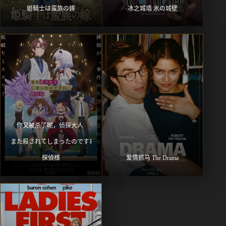
姫騎士は蛮族の嫁
冰之城墙 氷の城壁
你又被杀了呢，侦探大人 
また殺されてしまったのですね、
探偵様
爱情抓马 The Drama