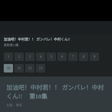
加油吧！中村君！！ ガンバレ！中村くん!!
更新第13集
1
2
3
4
5
6
7
8
9
10
11
12
13
加油吧！中村君！！ ガンバレ！中村
くん!!
第10集
主演：
更多...