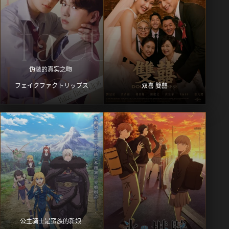
伪装的真实之吻 
フェイクファクトリップス
双喜 雙囍
公主骑士是蛮族的新娘 