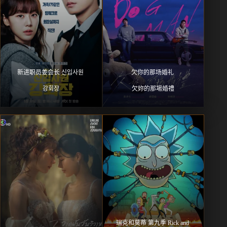
新进职员姜会长 신입사원 
欠你的那场婚礼 
강회장
欠妳的那場婚禮
瑞克和莫蒂 第九季 Rick and 