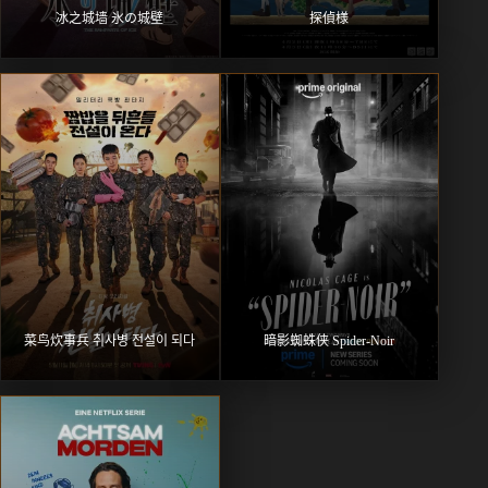
冰之城墙 氷の城壁
探偵様
菜鸟炊事兵 취사병 전설이 되다
暗影蜘蛛侠 Spider-Noir