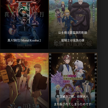
公主骑士是蛮族的新娘 
真人快打2 Mortal Kombat 2
姫騎士は蛮族の嫁
你又被杀了呢，侦探大人 
また殺されてしまったのですね、