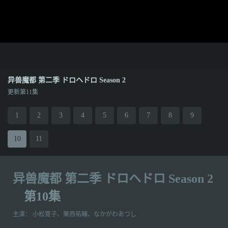
异兽魔都 第二季 ドロヘドロ Season 2
更新第11集
1
2
3
4
5
6
7
8
9
10
11
异兽魔都 第二季 ドロヘドロ Season 2
第10集
主演：
小松寛子、栗西祐輔、なかがわあつし