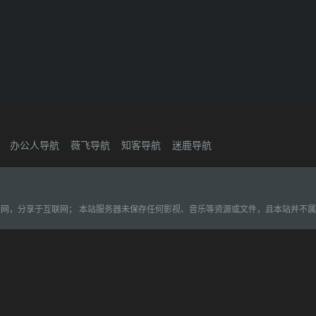
办公人导航
薇飞导航
知客导航
迷鹿导航
联网，分享于互联网； 本站服务器未保存任何影视、音乐等资源或文件，且本站并不