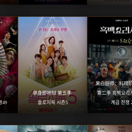
黑白厨师：料理阶
单身即地狱 第五季 
第二季 흑백요리사:
49
솔로지옥 시즌5
계급 전쟁 