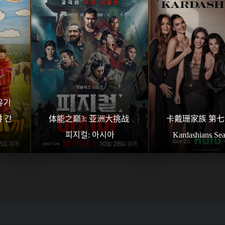
기 
 간 
体能之巅3: 亚洲大挑战 
卡戴珊家族 第七季 
피지컬: 아시아
Kardashians Se