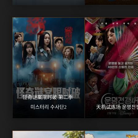
怪奇谜案限时破 第二季 
미스터리 수사단2
天机试炼场 운명전쟁