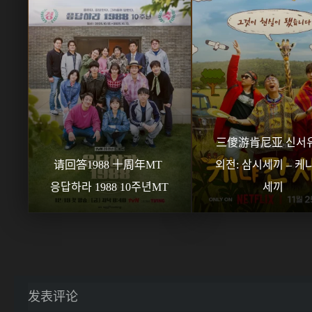
三傻游肯尼亚 신서유
请回答1988 十周年MT 
외전: 삼시세끼 – 케냐
응답하라 1988 10주년MT
세끼
发表评论