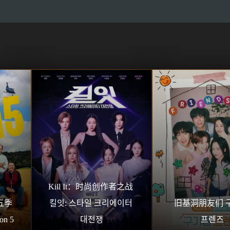
Kill It：时尚创作者之战 
季 
킬잇: 스타일 크리에이터 
旧基洞朋友们 구
on 5
대전쟁
프렌즈