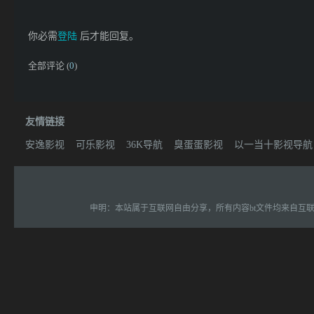
你必需
登陆
后才能回复。
全部评论 (
0
)
友情链接
安逸影视
可乐影视
36K导航
臭蛋蛋影视
以一当十影视导航
申明：本站属于互联网自由分享，所有内容bt文件均来自互