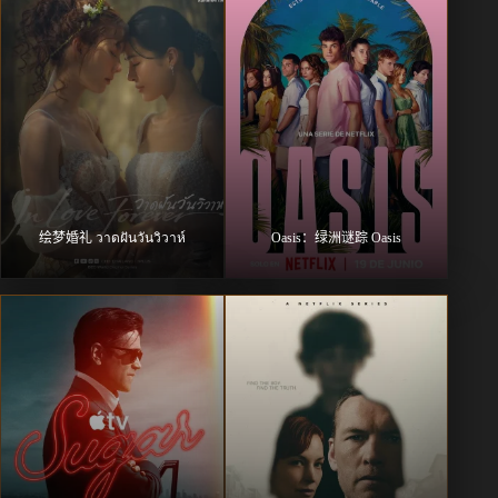
绘梦婚礼 วาดฝันวันวิวาห์
Oasis：绿洲谜踪 Oasis