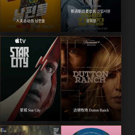
新进职员姜会长 신입사원 
人夫总动员 남편들
강회장
星城 Star City
达顿牧场 Dutton Ranch