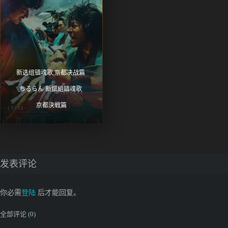
新选组镇魂歌 京都决战篇 
ちるらん 新撰組鎮魂歌 
京都決戦篇
发表评论
你必需
登陆
后才能回复。
全部评论 (
0
)