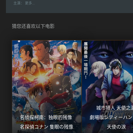
主演：
更多...
猜您还喜欢以下电影
城市猎人 天使之泪
名侦探柯南：独眼的残像 
劇場版シティーハン
名探偵コナン 隻眼の残像
天使の涙