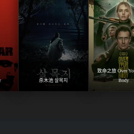
致命之旅 Over Your
r
杀木池 살목지
Body