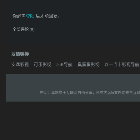
你必需
登陆
后才能回复。
全部评论 (
0
)
友情链接
安逸影视
可乐影视
36K导航
臭蛋蛋影视
以一当十影视导航
申明：本站属于互联网自由分享，所有内容bt文件均来自互