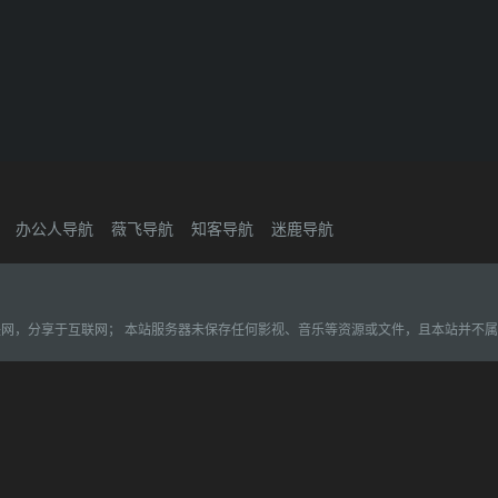
办公人导航
薇飞导航
知客导航
迷鹿导航
联网，分享于互联网； 本站服务器未保存任何影视、音乐等资源或文件，且本站并不