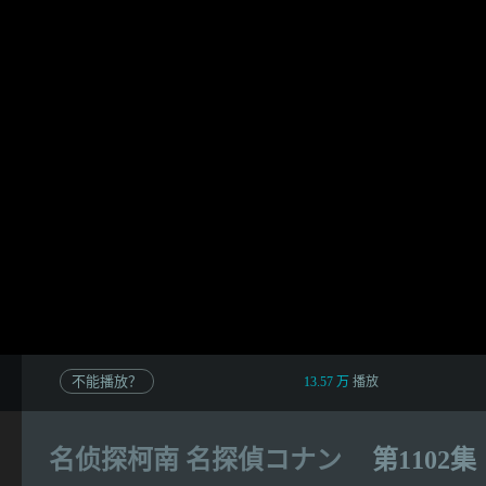
不能播放？
13.57 万
播放
名侦探柯南 名探偵コナン
第1102集