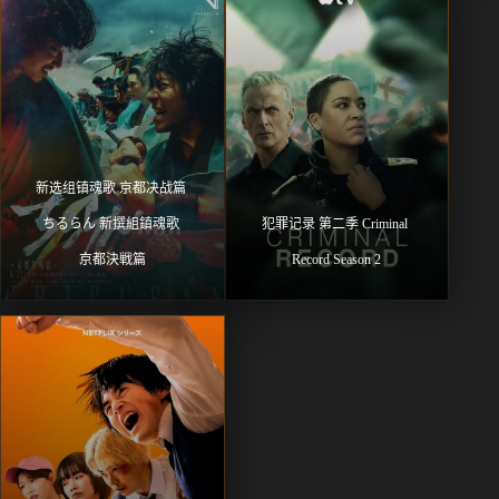
新选组镇魂歌 京都决战篇 
ちるらん 新撰組鎮魂歌 
犯罪记录 第二季 Criminal 
京都決戦篇
Record Season 2