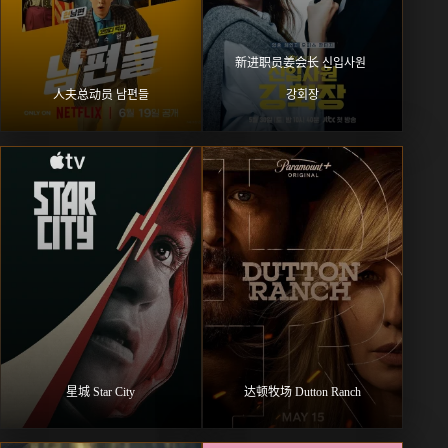
新进职员姜会长 신입사원 
人夫总动员 남편들
강회장
星城 Star City
达顿牧场 Dutton Ranch