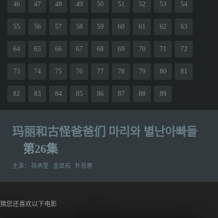
46
47
48
49
50
51
52
53
54
55
56
57
58
59
60
61
62
63
64
65
66
67
68
69
70
71
72
73
74
75
76
77
78
79
80
81
82
83
84
85
86
87
88
89
玛丽和古怪爸爸们 마리와 별난아빠들
第26集
主演：
荷承里
金显祐
朴恩惠
猜您还喜欢以下电影