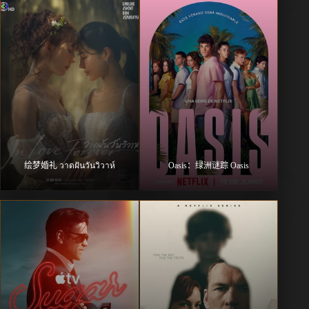
绘梦婚礼 วาดฝันวันวิวาห์
Oasis：绿洲谜踪 Oasis