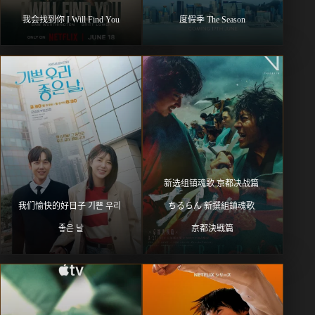
我会找到你 I Will Find You
度假季 The Season
新选组镇魂歌 京都决战篇 
我们愉快的好日子 기쁜 우리 
ちるらん 新撰組鎮魂歌 
좋은 날
京都決戦篇