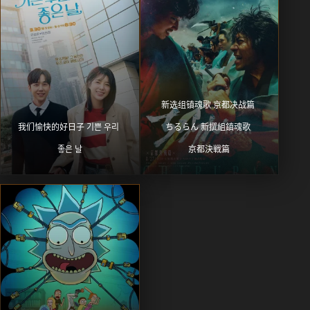
新选组镇魂歌 京都决战篇 
我们愉快的好日子 기쁜 우리 
ちるらん 新撰組鎮魂歌 
좋은 날
京都決戦篇