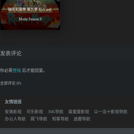
瑞克和莫蒂 第九季 Rick and 
Morty Season 9
发表评论
你必需
登陆
后才能回复。
全部评论 (
0
)
友情链接
安逸影视
可乐影视
36K导航
臭蛋蛋影视
以一当十影视导航
办公人导航
薇飞导航
知客导航
迷鹿导航