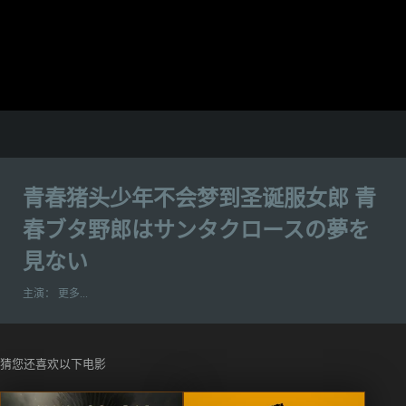
青春猪头少年不会梦到圣诞服女郎 青
春ブタ野郎はサンタクロースの夢を
見ない
主演：
更多...
猜您还喜欢以下电影