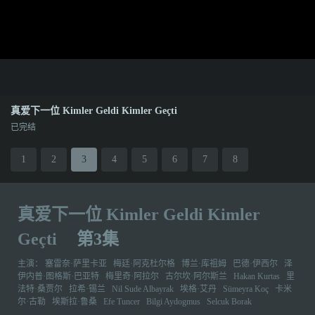
真爱下一位 Kimler Geldi Kimler Geçti
已完结
1
2
3
4
5
6
7
8
真爱下一位 Kimler Geldi Kimler
Geçti
第3集
主演：
塞雷奈·萨里卡亚
梅廷·阿克杜尔格
博兰·库祖姆
巴德·伊西尔
泽
伊内普·图格斯·巴亚特
梅里奇·阿拉尔
古尔坎·阿尔斯兰
Hakan Kurtas
里
法特·桑贾尔
拉希·锡兰
Nil Sude Albayrak
埃格·艾丹
Sümeyra Koç
卡米
尔·古勒
埃斯拉·鲁桑
Efe Tuncer
Bilgi Aydogmus
Selcuk Borak