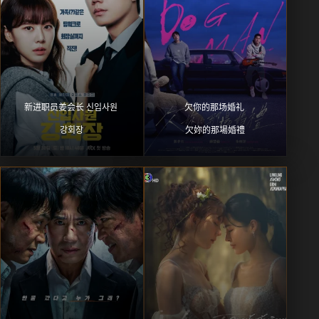
新进职员姜会长 신입사원 
欠你的那场婚礼 
강회장
欠妳的那場婚禮