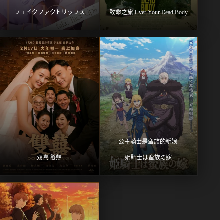
フェイクファクトリップス
致命之旅 Over Your Dead Body
公主骑士是蛮族的新娘 
双喜 雙囍
姫騎士は蛮族の嫁