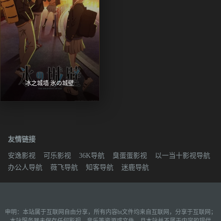
冰之城墙 氷の城壁
友情链接
安逸影视
可乐影视
36K导航
臭蛋蛋影视
以一当十影视导航
办公人导航
薇飞导航
知客导航
迷鹿导航
申明：本站属于互联网自由分享，所有内容bt文件均来自互联网，分享于互联网；
本站服务器未保存任何影视、音乐等资源或文件，且本站并不属于内容的提供