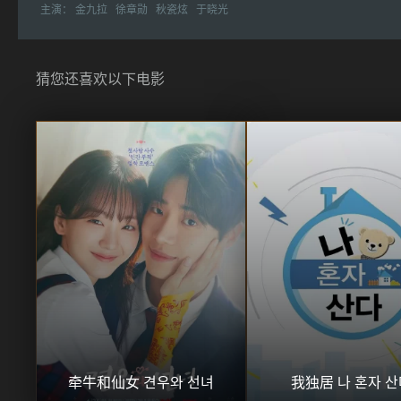
主演：
金九拉
徐章勋
秋瓷炫
于晓光
猜您还喜欢以下电影
牵牛和仙女 견우와 선녀
我独居 나 혼자 산