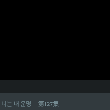
너는 내 운명
第127集