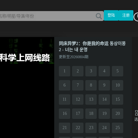
登陆
注册
同床异梦2：你是我的命运 동상이몽
2 - 너는 내 운명
更新至20260804期
1
2
3
4
5
6
7
8
9
10
11
12
13
14
15
16
17
18
19
20
选
21
22
23
24
25