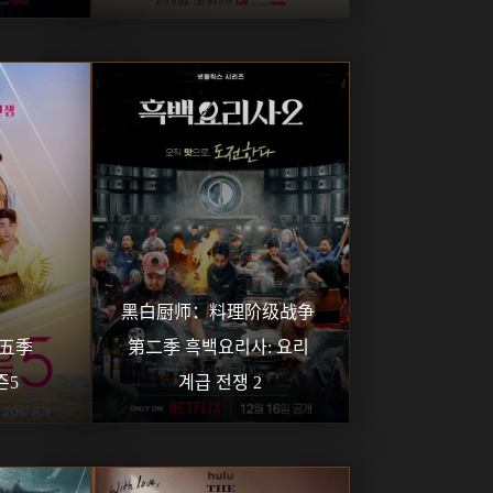
126
127
128
129
130
131
132
133
134
135
136
137
黑白厨师：料理阶级战争 
五季 
第二季 흑백요리사: 요리 
즌5
계급 전쟁 2