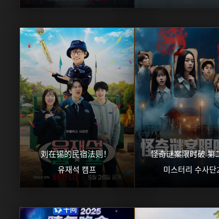
刘在锡的民宿法则！ 
怪奇谜案限时破 第二
유재석 캠프
미스터리 수사단