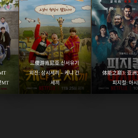
三傻游肯尼亚 신서유기 
T 
외전: 삼시세끼 – 케냐 간 
体能之巅3: 亚洲
년MT
세끼
피지컬: 아