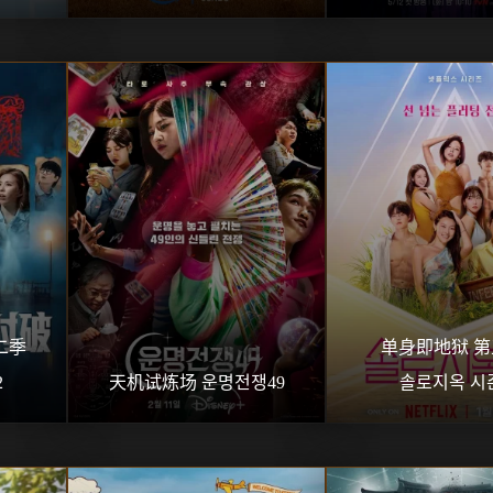
季 
单身即地狱 第
2
天机试炼场 운명전쟁49
솔로지옥 시