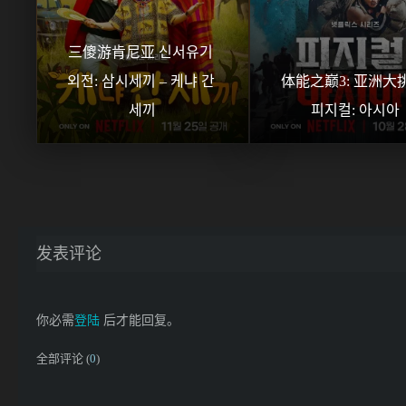
三傻游肯尼亚 신서유기 
외전: 삼시세끼 – 케냐 간 
体能之巅3: 亚洲大挑
세끼
피지컬: 아시아
发表评论
你必需
登陆
后才能回复。
全部评论 (
0
)