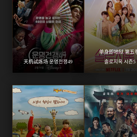
单身即地狱 第五季
天机试炼场 운명전쟁49
솔로지옥 시즌5