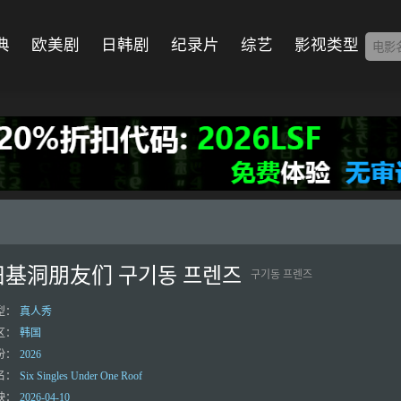
典
欧美剧
日韩剧
纪录片
综艺
影视类型
旧基洞朋友们 구기동 프렌즈
구기동 프렌즈
型：
真人秀
区：
韩国
份：
2026
名：
Six Singles Under One Roof
映：
2026-04-10