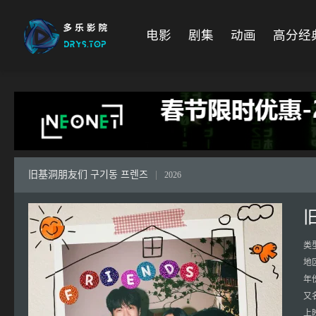
电影
剧集
动画
高分经
旧基洞朋友们 구기동 프렌즈
|
2026
类
地
年
又
上