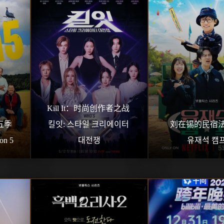
Kill It：时尚创作者之战 
季 
킬잇: 스타일 크리에이터 
刘在锡的民宿法
on 5
대전쟁
유재석 캠