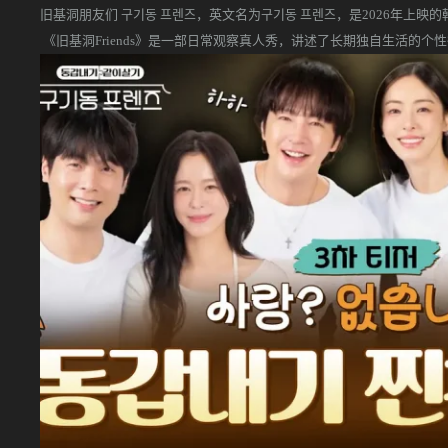
旧基洞朋友们 구기동 프렌즈，英文名为구기동 프렌즈，是2026年上映
《旧基洞Friends》是一部日常观察真人秀，讲述了长期独自生活的