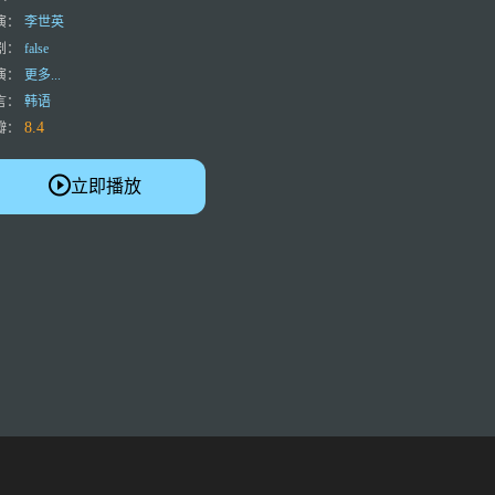
演：
李世英
剧：
false
演：
更多...
言：
韩语
8.4
瓣：
立即播放