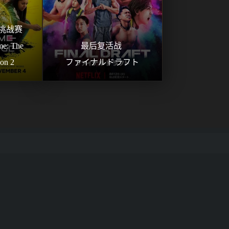
战赛 
: The 
最后复活战 
son 2
ファイナルドラフト