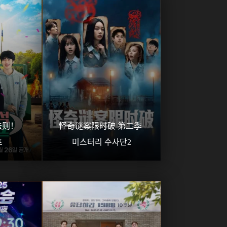
则！ 
怪奇谜案限时破 第二季 
프
미스터리 수사단2