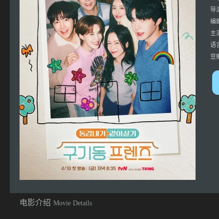
导
编
主
语
豆
电影介绍
Movie Details