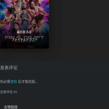
最后复活战 
ファイナルドラフト
发表评论
你必需
登陆
后才能回复。
全部评论 (
0
)
友情链接