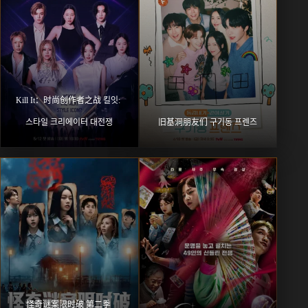
Kill It：时尚创作者之战 킬잇: 
스타일 크리에이터 대전쟁
旧基洞朋友们 구기동 프렌즈
怪奇谜案限时破 第二季 