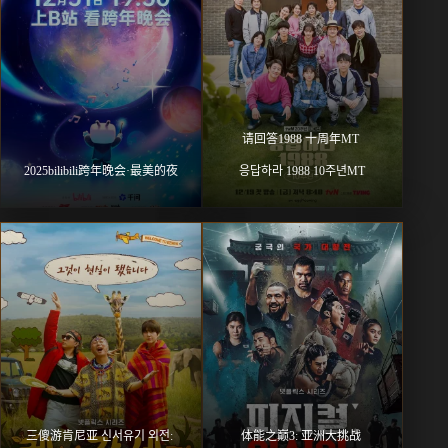
请回答1988 十周年MT 
2025bilibili跨年晚会·最美的夜
응답하라 1988 10주년MT
三傻游肯尼亚 신서유기 외전: 
体能之巅3: 亚洲大挑战 