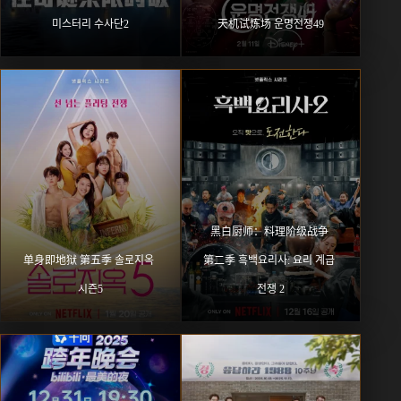
미스터리 수사단2
天机试炼场 운명전쟁49
黑白厨师：料理阶级战争 
单身即地狱 第五季 솔로지옥 
第二季 흑백요리사: 요리 계급 
시즌5
전쟁 2