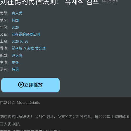
刘在锡的民宿法则！ 유재석 캠프
유재석 캠프
类型：
真人秀
地区：
韩国
年份：
2026
又名：
刘在锡的民宿法则
上映：
2026-05-26
导演：
郑孝敏
李素敏
黄允瑞
编剧：
尹信惠
主演：
更多...
语言：
韩语
立即播放
电影介绍
Movie Details
刘在锡的民宿法则！ 유재석 캠프，英文名为유재석 캠프，是2026年上映的韩国
真人秀电影。