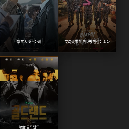
稻草人 허수아비
菜鸟炊事兵 취사병 전설이 되다
赌金 골드랜드