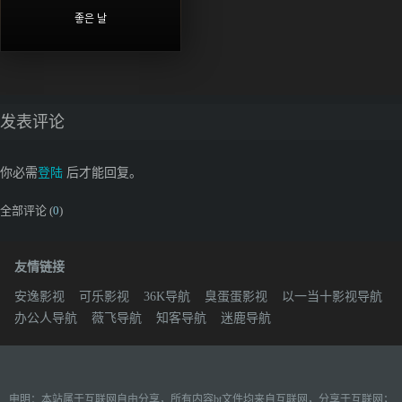
좋은 날
发表评论
你必需
登陆
后才能回复。
全部评论 (
0
)
友情链接
安逸影视
可乐影视
36K导航
臭蛋蛋影视
以一当十影视导航
办公人导航
薇飞导航
知客导航
迷鹿导航
申明：本站属于互联网自由分享，所有内容bt文件均来自互联网，分享于互联网；