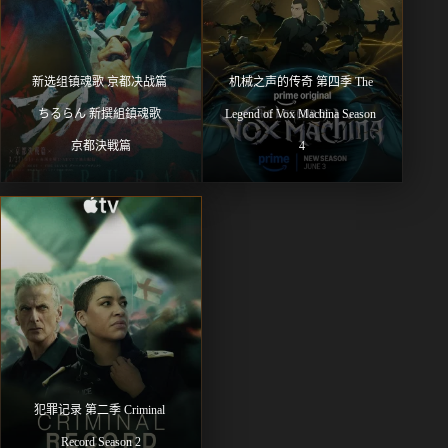
新选组镇魂歌 京都决战篇 
机械之声的传奇 第四季 The 
ちるらん 新撰組鎮魂歌 
Legend of Vox Machina Season 
京都決戦篇
4
犯罪记录 第二季 Criminal 
Record Season 2