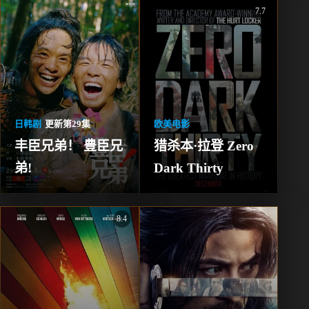
7.7
日韩剧
更新第29集
欧美电影
丰臣兄弟！ 豊臣兄
猎杀本·拉登 Zero 
弟!
Dark Thirty
8.4