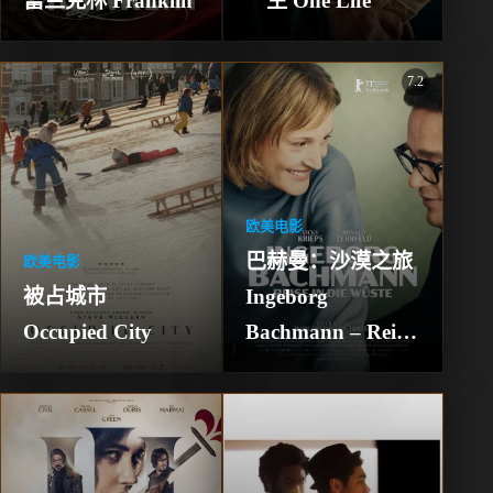
富兰克林 Franklin
一生 One Life
7.2
欧美电影
巴赫曼：沙漠之旅 
欧美电影
被占城市 
Ingeborg 
Occupied City
Bachmann – Reise 
in die Wüste