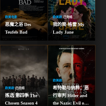
欧美电影
欧美剧
已完结
恶魔之浴 Des 
我的简·格雷 My 
Teufels Bad
Lady Jane
欧美剧
希特勒与纳粹：恶
欧美剧
已完结
拣选 第四季 The 
行审判 Hitler and 
Chosen Season 4
the Nazis: Evil on 