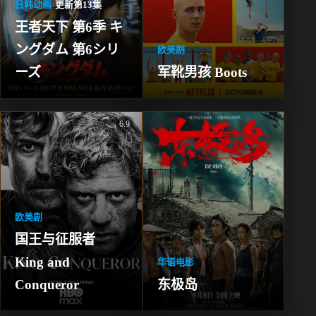
日韩动画
更新第13集
王者天下 第6季 キ
ングダム 第6シリ
欧美剧
ーズ
军靴男孩 Boots
6.9
欧美剧
国王与征服者 
King and 
华语电影
Conqueror
东极岛