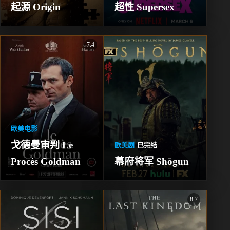
起源 Origin
超性 Supersex
7.4
欧美电影
戈德曼审判 Le 
欧美剧
已完结
Procès Goldman
幕府将军 Shōgun
8.7