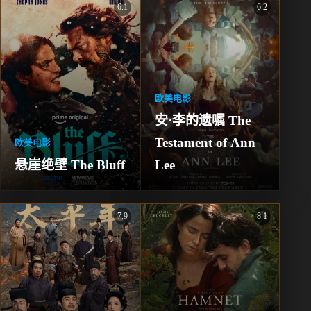
6.1
6.2
欧美电影
安·李的遗嘱 The 
Testament of Ann 
欧美电影
悬崖绝壁 The Bluff
Lee
7.9
8.1