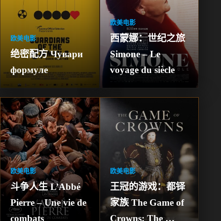
欧美电影
西蒙娜：世纪之旅 
欧美电影
绝密配方 Чувари 
Simone – Le 
формуле
voyage du siècle
欧美电影
欧美电影
斗争人生 L’Abbé 
王冠的游戏：都铎
Pierre – Une vie de 
家族 The Game of 
combats
Crowns: The 