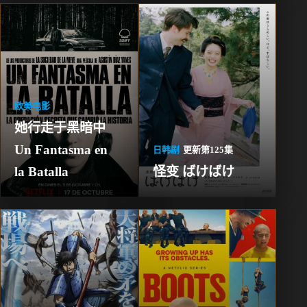
欧美电影
她行走于黑暗中 
Un Fantasma en 
日韩剧
更新第125集
la Batalla
怪变 ばけばけ