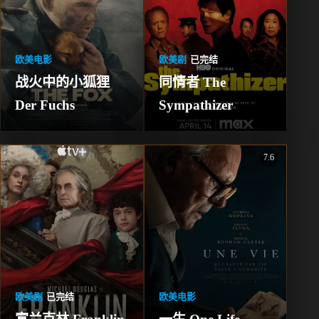
欧美电影
欧美剧
已完结
战火中的小狐狸 
同情者 The 
Der Fuchs
Sympathizer
7.6
欧美剧
已完结
欧美电影