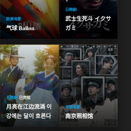
日韩剧
武士生死斗 イクサ
欧美电影
气球 Ballon
ガミ
8.8
日韩剧
已完结
月亮在江边流淌 이
华语电影
강에는 달이 흐른다
南京照相馆