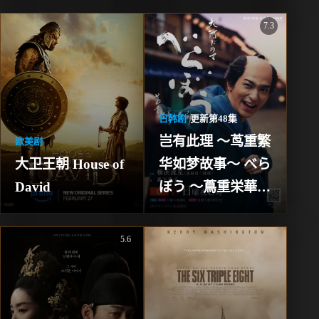
7.3
日韩剧
更新第48集
岂有此理 ～茑重繁
欧美剧
大卫王朝 House of 
华如梦故事～ べら
David
ぼう ～蔦重栄華乃
夢噺～
5.6