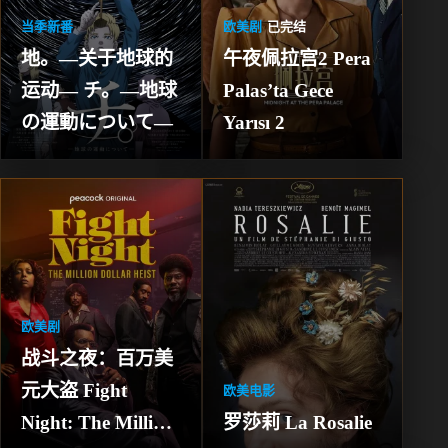
当季新番
欧美剧
已完结
地。―关于地球的
午夜佩拉宫2 Pera 
运动― チ。―地球
Palas’ta Gece 
の運動について―
Yarısı 2
欧美剧
战斗之夜：百万美
元大盗 Fight 
欧美电影
Night: The Million 
罗莎莉 La Rosalie