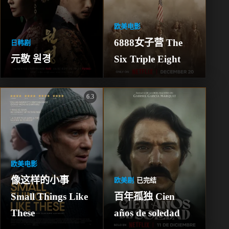
欧美电影
6888女子营 The 
日韩剧
元敬 원경
Six Triple Eight
6.3
欧美电影
像这样的小事 
欧美剧
已完结
Small Things Like 
百年孤独 Cien 
These
años de soledad