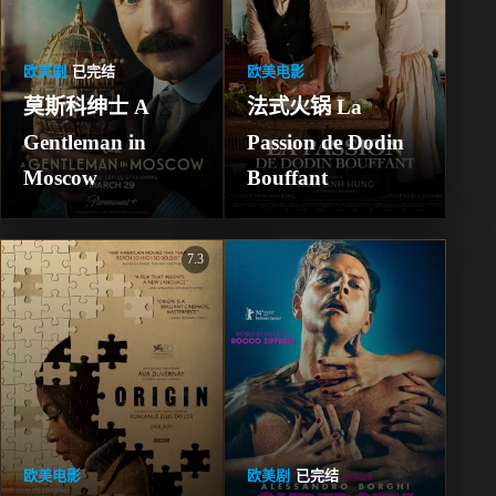
欧美剧
已完结
欧美电影
莫斯科绅士 A 
法式火锅 La 
Gentleman in 
Passion de Dodin 
Moscow
Bouffant
7.3
欧美电影
欧美剧
已完结