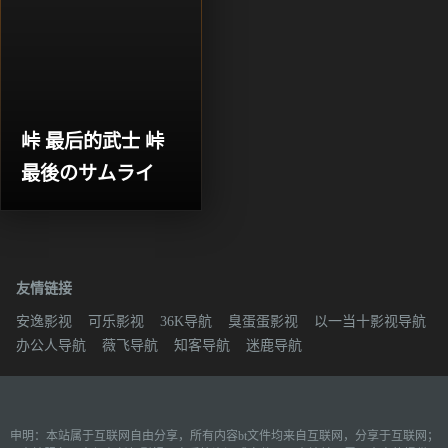
峠 最后的武士 峠 
最後のサムライ
友情链接
安逸影视
可乐影视
36K导航
臭蛋蛋影视
以一当十影视导航
办公人导航
薇飞导航
知客导航
迷鹿导航
申明：本站属于互联网自由分享，所有内容bt文件均来自互联网，分享于互联网；