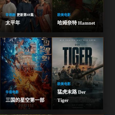
华语剧
更新第48集
欧美电影
太平年
哈姆奈特 Hamnet
7.2
欧美电影
猛虎末路 Der 
华语电影
三国的星空第一部
Tiger