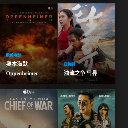
8.8
欧美电影
奥本海默 
日韩剧
Oppenheimer
浊流之争 탁류