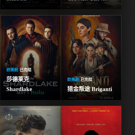
Tudors
欧美剧
已完结
莎德莱克 
欧美剧
已完结
Shardlake
猎金叛途 Briganti