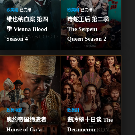
欧美剧
已完结
欧美剧
已完结
维也纳血案 第四
毒蛇王后 第二季 
季 Vienna Blood 
The Serpent 
Season 4
Queen Season 2
欧美电影
欧美剧
奥约帝国缔造者 
翡冷翠十日谈 The 
House of Ga’a
Decameron