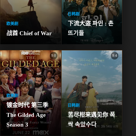
日韩剧
下流大盗 파인 : 촌
欧美剧
战酋 Chief of War
뜨기들
9.0
9.4
欧美剧
镀金时代 第三季 
日韩剧
The Gilded Age 
苦尽柑来遇见你 폭
Season 3
싹 속았수다