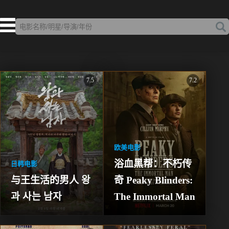
7.5
7.2
欧美电影
浴血黑帮：不朽传
日韩电影
与王生活的男人 왕
奇 Peaky Blinders: 
과 사는 남자
The Immortal Man