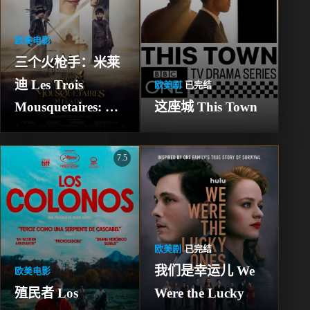
欧美电影
三个火枪手：米莱
迪 Les Trois 
欧美剧
已完结
Mousquetaires: 
这座城 This Town
Milady
7.5
欧美剧
已完结
我们是幸运儿 We 
欧美电影
殖民者 Los 
Were the Lucky 