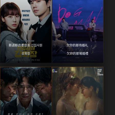
新进职员姜会长 신입사원 
欠你的那场婚礼 
강회장
欠妳的那場婚禮