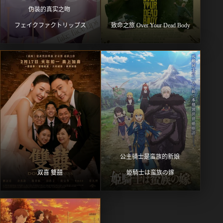
伪装的真实之吻 
フェイクファクトリップス
致命之旅 Over Your Dead Body
公主骑士是蛮族的新娘 
双喜 雙囍
姫騎士は蛮族の嫁