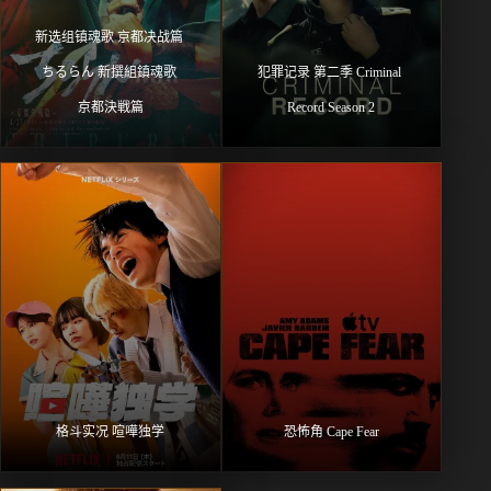
新选组镇魂歌 京都决战篇 
ちるらん 新撰組鎮魂歌 
犯罪记录 第二季 Criminal 
京都決戦篇
Record Season 2
格斗实况 喧嘩独学
恐怖角 Cape Fear