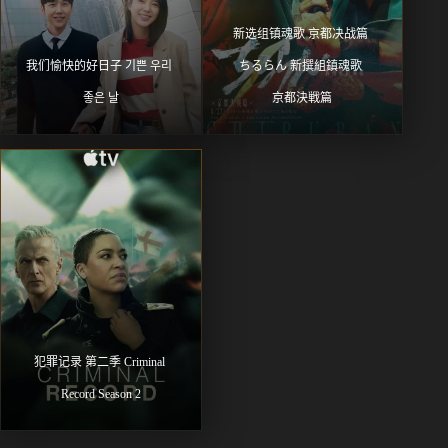
新选组镇魂歌 京都决战篇 
我们愉快的好日子 기쁜 우리 
ちるらん 新撰組鎮魂歌 
좋은 날
京都決戦篇
犯罪记录 第二季 Criminal 
Record Season 2