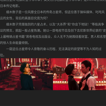
日本传记电影。
细木数子是一位风靡全日本的传奇占星师，但这位善于操纵媒体、叱咤风
云的女性，背后的真面目究竟为何？
细木数子凭借独到的六星占术，以及“大杀界”和“你会下地狱！”等极具争
议的预言，掀起一股占星热潮。她以一部电视节目及创下吉尼斯世界纪录的“史
上最畅销占星书籍”席卷电视及出版业，众人无不为她围绕着财富、男人和名誉
的惊人生命能量倾倒。
一窥这位占星师令人崇敬的奋斗历程、无法满足的欲望等不为人知的过
往。