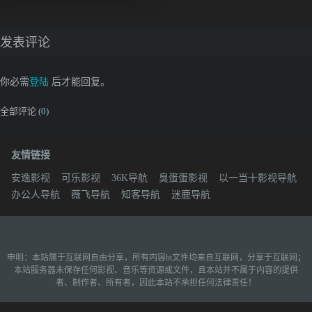
发表评论
你必需
登陆
后才能回复。
全部评论 (
0
)
友情链接
安逸影视
可乐影视
36K导航
臭蛋蛋影视
以一当十影视导航
办公人导航
薇飞导航
知客导航
迷鹿导航
申明：本站属于互联网自由分享，所有内容bt文件均来自互联网，分享于互联网；
本站服务器未保存任何影视、音乐等资源或文件，且本站并不属于内容的提供
者、制作者、所有者，因此本站不承担任何法律责任！