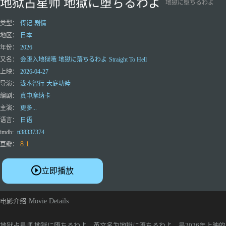
地狱占星师 地獄に堕ちるわよ
地獄に堕ちるわよ
类型：
传记
剧情
地区：
日本
年份：
2026
又名：
会堕入地狱哦
地獄に落ちるわよ
Straight To Hell
上映：
2026-04-27
导演：
泷本智行
大庭功睦
编剧：
真中摩纳卡
主演：
更多...
语言：
日语
imdb:
tt38337374
8.1
豆瓣：
立即播放
电影介绍
Movie Details
地狱占星师 地獄に堕ちるわよ，英文名为地獄に堕ちるわよ，是2026年上映的