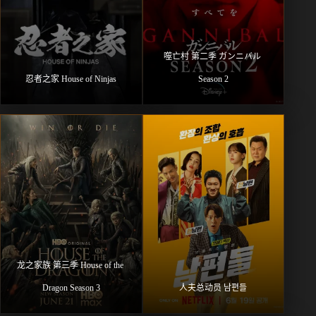
噬亡村 第二季 ガンニバル 
忍者之家 House of Ninjas
Season 2
龙之家族 第三季 House of the 
Dragon Season 3
人夫总动员 남편들