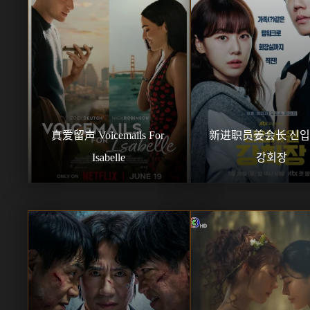
真爱留声 Voicemails For 
新进职员姜会长 신입
Isabelle
강회장