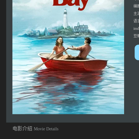
编
主
语
imd
豆
电影介绍
Movie Details