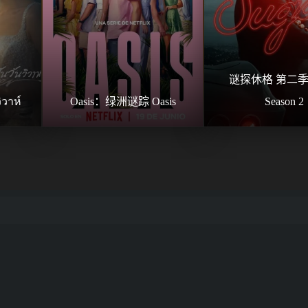
谜探休格 第二季 S
วาห์
Oasis：绿洲谜踪 Oasis
Season 2