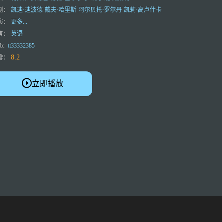
剧：
凯迪·迪波德
戴夫·哈里斯
阿尔贝托·罗尔丹
凯莉·高卢什卡
演：
更多...
言：
英语
b:
tt33332385
8.2
瓣：
立即播放