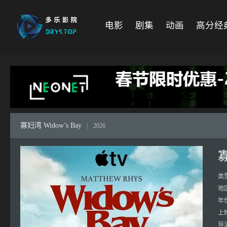
电影
剧集
动画
高分经
寡妇湾 Widow’s Bay
|
2026
寡
类
地
年
上
导