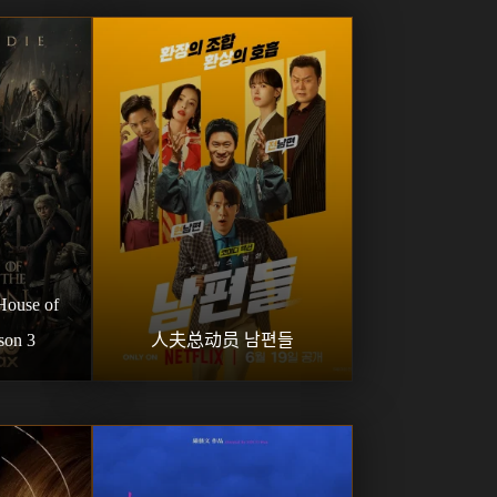
se of 
son 3
人夫总动员 남편들