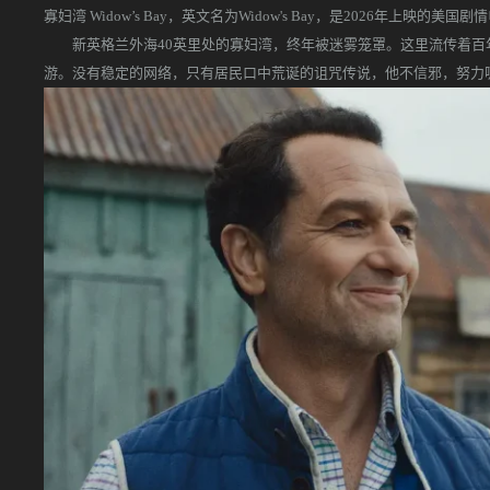
寡妇湾 Widow’s Bay，英文名为Widow's Bay，是2026年上映的美国剧
新英格兰外海40英里处的寡妇湾，终年被迷雾笼罩。这里流传着百年
游。没有稳定的网络，只有居民口中荒诞的诅咒传说，他不信邪，努力