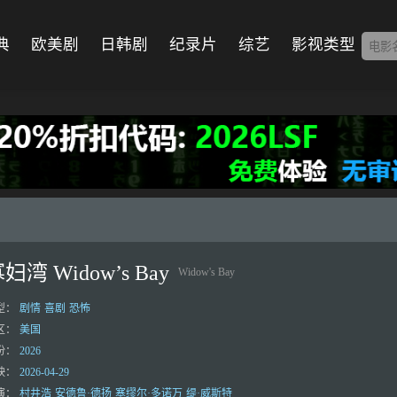
典
欧美剧
日韩剧
纪录片
综艺
影视类型
妇湾 Widow’s Bay
Widow's Bay
型：
剧情
喜剧
恐怖
区：
美国
份：
2026
映：
2026-04-29
演：
村井浩
安德鲁·德扬
塞缪尔·多诺万
缇·威斯特