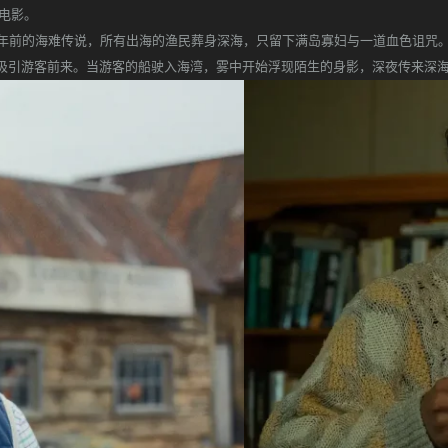
情电影。
前的海难传说，所有出海的渔民葬身深海，只留下满岛寡妇与一道血色诅咒。
吸引游客前来。当游客的船驶入海湾，雾中开始浮现陌生的身影，深夜传来深