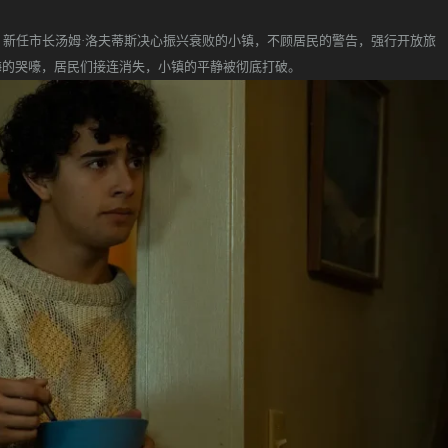
新任市长汤姆·洛夫蒂斯决心振兴衰败的小镇，不顾居民的警告，强行开放旅
海的哭嚎，居民们接连消失，小镇的平静被彻底打破。