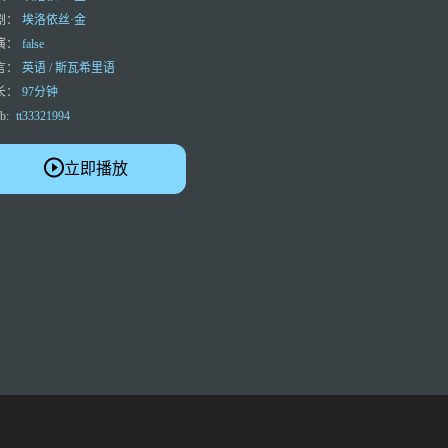
剧：
埃洛依丝·金
演：
false
言：
英语 / 斯瓦希里语
长：
97分钟
b:
tt33321994
立即播放