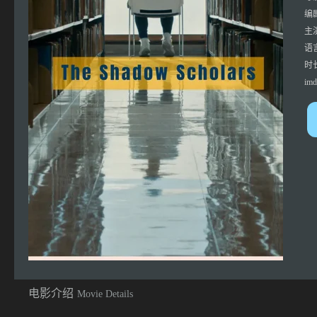
编
主
语
时
imd
电影介绍
Movie Details