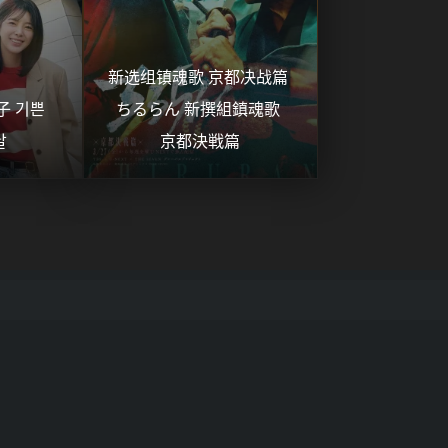
新选组镇魂歌 京都决战篇 
 기쁜 
ちるらん 新撰組鎮魂歌 
날
京都決戦篇