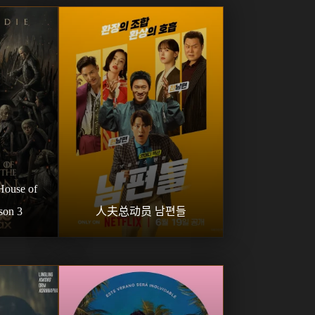
se of 
son 3
人夫总动员 남편들