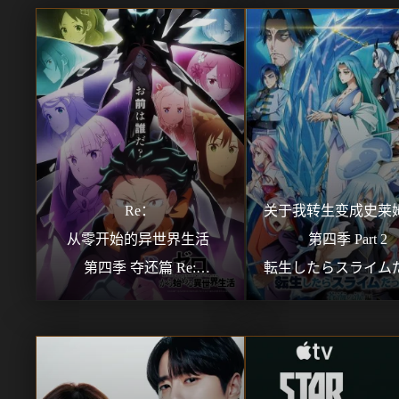
Re：
关于我转生变成史莱姆
从零开始的异世界生活 
第四季 Part 2 
第四季 夺还篇 Re:
転生したらスライムだ
ゼロから始める異世界生活 
第4期 Part 2
4th season 奪還編