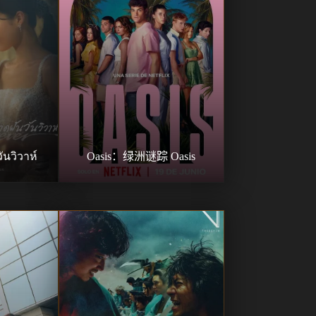
นวิวาห์
Oasis：绿洲谜踪 Oasis