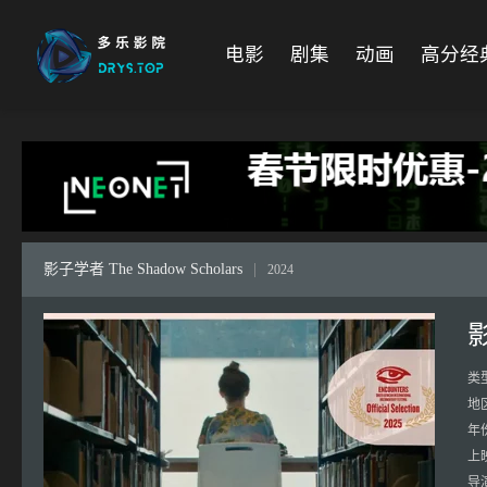
电影
剧集
动画
高分经
影子学者 The Shadow Scholars
|
2024
影
类
地
年
上
导