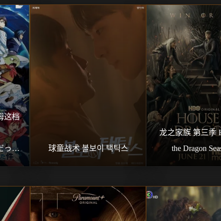
这档事 
龙之家族 第三季 Hou
った件 
球童战术 볼보이 택틱스
the Dragon Sea