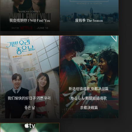
我会找到你 I Will Find You
度假季 The Season
新选组镇魂歌 京都决战篇 
我们愉快的好日子 기쁜 우리 
ちるらん 新撰組鎮魂歌 
좋은 날
京都決戦篇