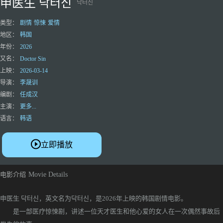
申医生 닥터신
닥터신
类型：
剧情
惊悚
爱情
地区：
韩国
年份：
2026
又名：
Doctor Sin
上映：
2026-03-14
导演：
李晟训
编剧：
任成汉
主演：
更多...
语言：
韩语
立即播放
电影介绍
Movie Details
申医生 닥터신，英文名为닥터신，是2026年上映的韩国剧情电影。
是一部医疗惊悚剧，讲述一位天才医生和他心爱的女人在一次偶然事故后