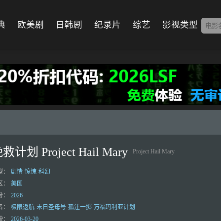
典
欧美剧
日韩剧
纪录片
综艺
影视类型
救计划 Project Hail Mary
Project Hail Mary
型：
剧情
惊悚
科幻
区：
美国
份：
2026
名：
极限返航
末日圣母号
孤注一掷
万福玛利亚计划
映：
2026-03-20