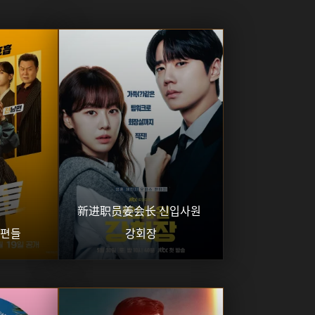
新进职员姜会长 신입사원 
남편들
강회장