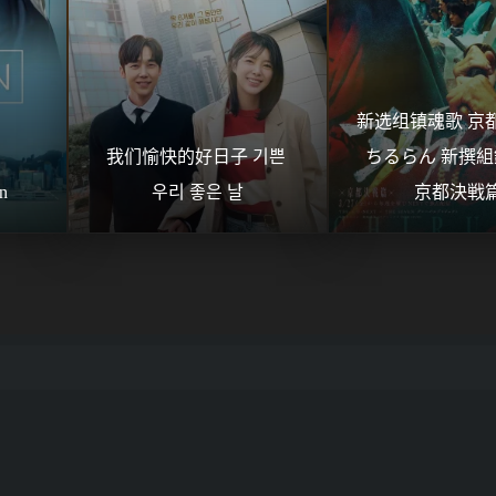
新选组镇魂歌 京都
我们愉快的好日子 기쁜 
ちるらん 新撰組
n
우리 좋은 날
京都決戦