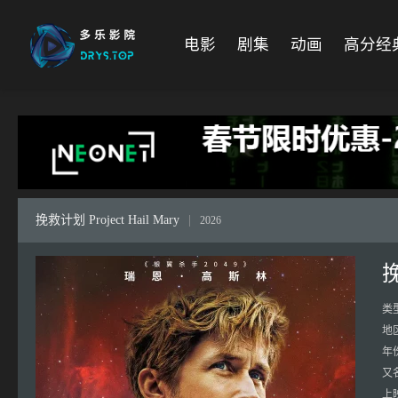
电影
剧集
动画
高分经
挽救计划 Project Hail Mary
|
2026
挽
类
地
年
又
上