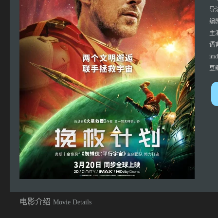
导
编
主
语
imd
豆
电影介绍
Movie Details