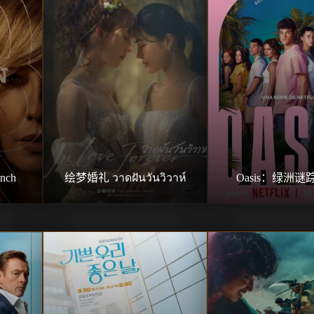
nch
绘梦婚礼 วาดฝันวันวิวาห์
Oasis：绿洲谜踪 