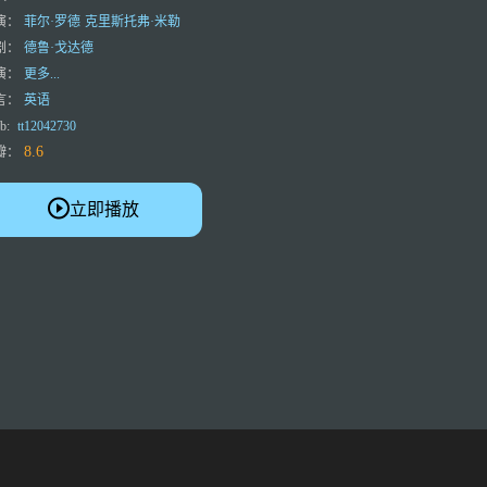
演：
菲尔·罗德
克里斯托弗·米勒
剧：
德鲁·戈达德
演：
更多...
言：
英语
b:
tt12042730
8.6
瓣：
立即播放