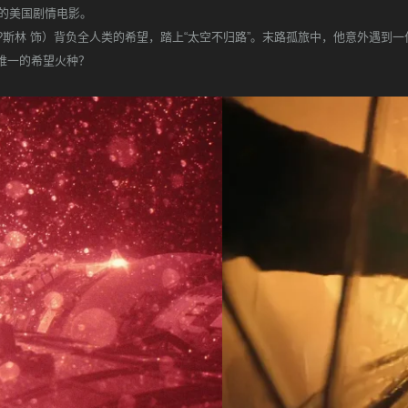
26年上映的美国剧情电影。
恩·?斯林 饰）背负全人类的希望，踏上“太空不归路”。末路孤旅中，他意外遇到
唯一的希望火种？