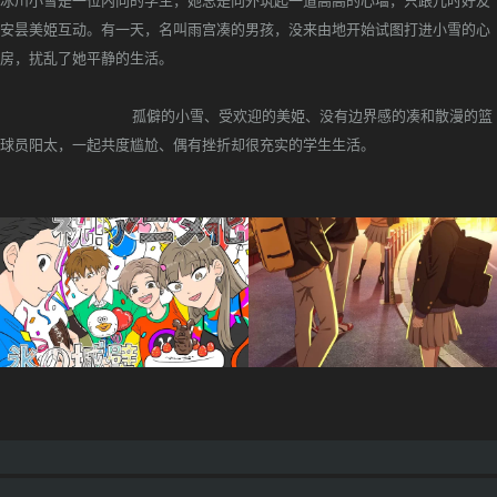
冰川小雪是一位内向的学生，她总是向外筑起一道高高的心墙，只跟儿时好友
安昙美姫互动。有一天，名叫雨宫凑的男孩，没来由地开始试图打进小雪的心
房，扰乱了她平静的生活。
孤僻的小雪、受欢迎的美姫、没有边界感的凑和散漫的篮
球员阳太，一起共度尴尬、偶有挫折却很充实的学生生活。