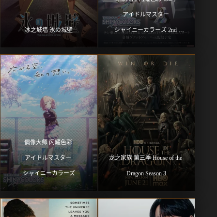
アイドルマスター 
冰之城墙 氷の城壁
シャイニーカラーズ 2nd 
season
偶像大师 闪耀色彩 
アイドルマスター 
龙之家族 第三季 House of the 
シャイニーカラーズ
Dragon Season 3