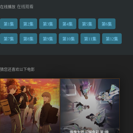
在线播放
在线观看
第1集
第2集
第3集
第4集
第5集
第6集
第7集
第8集
第9集
第10集
第11集
第12集
猜您还喜欢以下电影
偶像大师 闪耀色彩 第2季 