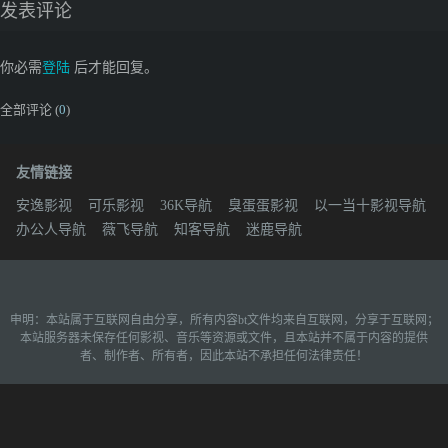
发表评论
你必需
登陆
后才能回复。
全部评论 (
0
)
友情链接
安逸影视
可乐影视
36K导航
臭蛋蛋影视
以一当十影视导航
办公人导航
薇飞导航
知客导航
迷鹿导航
申明：本站属于互联网自由分享，所有内容bt文件均来自互联网，分享于互联网；
本站服务器未保存任何影视、音乐等资源或文件，且本站并不属于内容的提供
者、制作者、所有者，因此本站不承担任何法律责任！