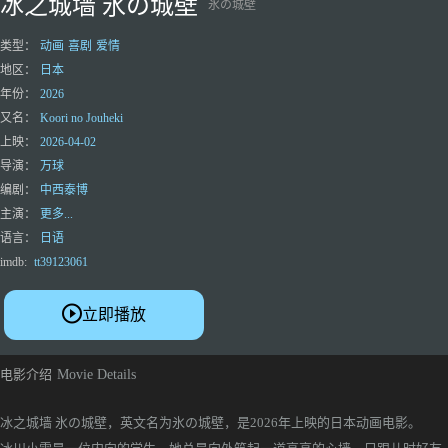
冰之城墙 氷の城壁
氷の城壁
类型：
动画
喜剧
爱情
地区：
日本
年份：
2026
又名：
Koori no Jouheki
上映：
2026-04-02
导演：
万球
编剧：
中西泰博
主演：
更多...
语言：
日语
imdb:
tt39123061
立即播放
电影介绍
Movie Details
冰之城墙 氷の城壁，英文名为氷の城壁，是2026年上映的日本动画电影。