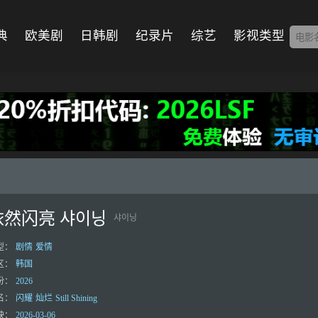
典
欧美剧
日韩剧
纪录片
综艺
影视类型
依然闪亮 샤이닝
샤이닝
型：
剧情
爱情
区：
韩国
份：
2026
名：
闪耀
灿烂
Still Shining
映：
2026-03-06