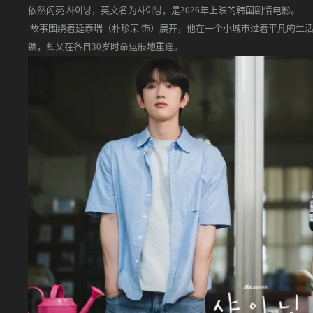
依然闪亮 샤이닝，英文名为샤이닝，是2026年上映的韩国剧情电影。
故事围绕着延泰瑞（朴珍荣 饰）展开，他在一个小城市过着平凡的生活
镳，却又在各自30岁时命运般地重逢。