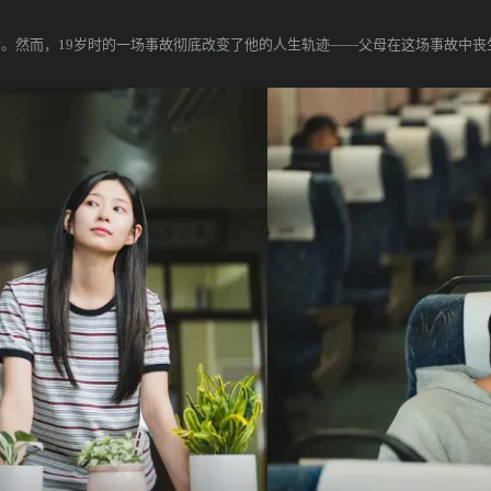
。然而，19岁时的一场事故彻底改变了他的人生轨迹——父母在这场事故中丧生