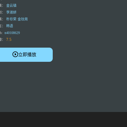
演：
金云镇
剧：
李淑妍
演：
朴珍荣
金玟周
言：
韩语
b:
tt40108629
7.5
瓣：
立即播放