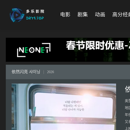
电影
剧集
动画
高分经
依然闪亮 샤이닝
|
2026
类
地
年
又
上