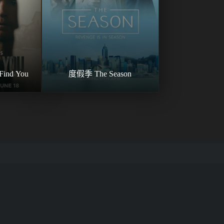
ind You
度假季 The Season