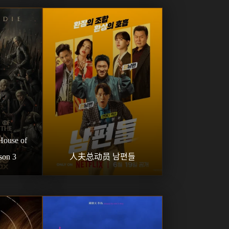
se of 
son 3
人夫总动员 남편들