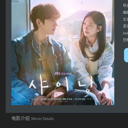
导
编
主
语
imd
豆
电影介绍
Movie Details