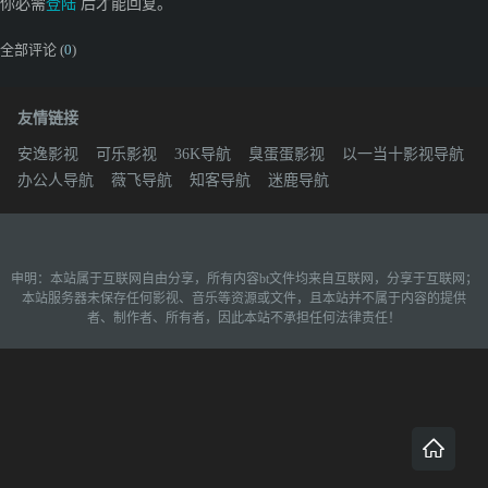
你必需
登陆
后才能回复。
全部评论 (
0
)
友情链接
安逸影视
可乐影视
36K导航
臭蛋蛋影视
以一当十影视导航
办公人导航
薇飞导航
知客导航
迷鹿导航
申明：本站属于互联网自由分享，所有内容bt文件均来自互联网，分享于互联网；
本站服务器未保存任何影视、音乐等资源或文件，且本站并不属于内容的提供
者、制作者、所有者，因此本站不承担任何法律责任！