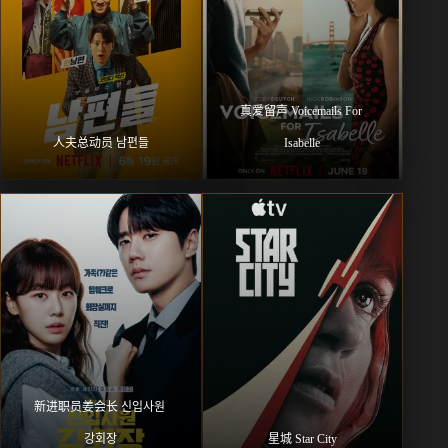
真爱留声 Voicemails For 
人夫总动员 남편들
Isabelle
新进职员姜会长 신입사원 
강회장
星城 Star City