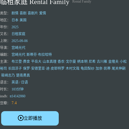
临租家庭 Rental Family
Rental Family
类型：
剧情
喜剧
喜剧片
爱情
地区：
日本
美国
年份：
2025
又名：
日租家庭
上映：
2025-09-06
导演：
宫崎光代
编剧：
宫崎光代
斯蒂芬·布拉哈特
主演：
布兰登·费舍
平岳大
山本真理
香农·戈尔曼
柄本明
尼希
古川雁
金隆夫
小松
裕司
长田凉子
保罗·安德里亚·迪·皮耶特罗
木村文哉
龟田梨纱
加奈·凯蒂
尾关伸嗣
筱崎志乃
楚南勇真
语言：
英语 / 日语
时长：
103分钟
imdb:
tt14142060
7.4
豆瓣：
立即播放