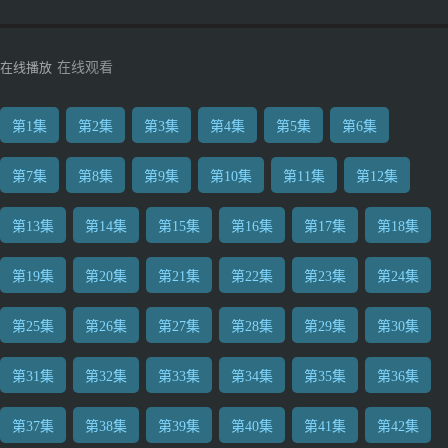
在线播放
在线观看
第1集
第2集
第3集
第4集
第5集
第6集
第7集
第8集
第9集
第10集
第11集
第12集
第13集
第14集
第15集
第16集
第17集
第18集
第19集
第20集
第21集
第22集
第23集
第24集
第25集
第26集
第27集
第28集
第29集
第30集
第31集
第32集
第33集
第34集
第35集
第36集
第37集
第38集
第39集
第40集
第41集
第42集