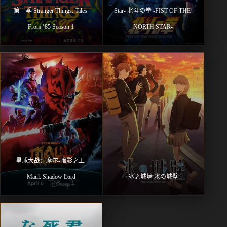
第一季 Stranger Things: Tales 
Star- 北斗の拳 -FIST OF THE 
From ’85 Season 1
NORTH STAR-
星球大战：摩尔-暗影之王 
Maul: Shadow Lord
冰之城墙 氷の城壁