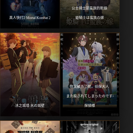
公主骑士是蛮族的新娘 
真人快打2 Mortal Kombat 2
姫騎士は蛮族の嫁
你又被杀了呢，侦探大人 
また殺されてしまったのですね、
冰之城墙 氷の城壁
探偵様