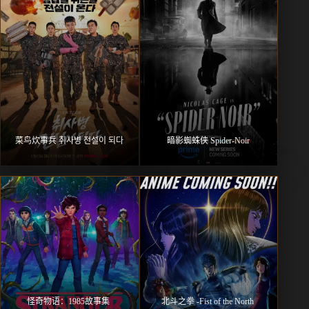
菜鸟炊事兵 취사병 전설이 되다
暗影蜘蛛侠 Spider-Noir
怪奇物语：1985故事集 
北⽃之拳 -Fist of the North 