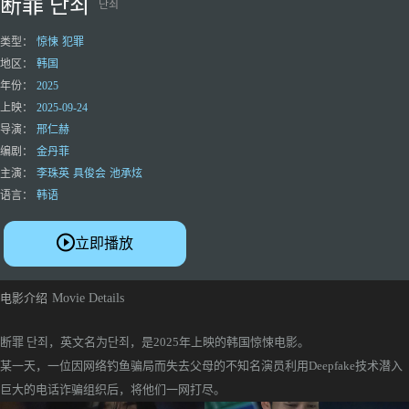
断罪 단죄
단죄
类型：
惊悚
犯罪
地区：
韩国
年份：
2025
上映：
2025-09-24
导演：
邢仁赫
编剧：
金丹菲
主演：
李珠英
具俊会
池承炫
语言：
韩语
立即播放
电影介绍
Movie Details
断罪 단죄，英文名为단죄，是2025年上映的韩国惊悚电影。
某一天，一位因网络钓鱼骗局而失去父母的不知名演员利用Deepfake技术潜入
巨大的电话诈骗组织后，将他们一网打尽。