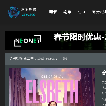
电影
剧集
动画
高分经
奇思妙探 第二季 Elsbeth Season 2
|
2024
奇
类
地
年
又
上