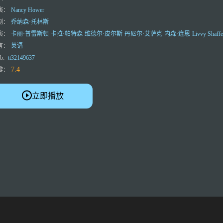
演：
Nancy Hower
剧：
乔纳森·托林斯
演：
卡丽·普雷斯顿
卡拉·帕特森
维德尔·皮尔斯
丹尼尔·艾萨克
内森·连恩
Livvy Shaffe
言：
英语
b:
tt32149637
7.4
瓣：
立即播放