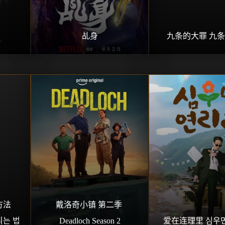
트
乩身
九条的大罪 九
法 
戴洛奇小镇 第二季 
되는 법
Deadloch Season 2
爱在连理里 심우면