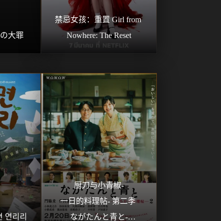
禁忌女孩：重置 Girl from 
条の大罪
Nowhere: The Reset
厨刀与小青椒-
一日的料理帖- 第二季 
 연리리
ながたんと青と-