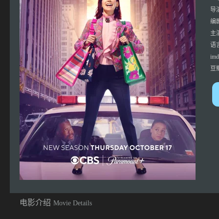
导
编
主
语
imd
豆
电影介绍
Movie Details