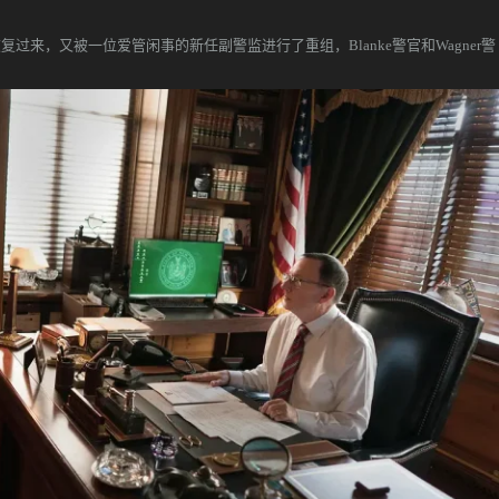
复过来，又被一位爱管闲事的新任副警监进行了重组，Blanke警官和Wagner警