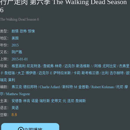
行尸走肉 第六季 The Walking Dead Season
6
The Walking Dead Season 6
类型：
剧情
恐怖
惊悚
地区：
美国
年份：
2015
又名：
阴尸路
上映：
2015-01-01
导演：
格里高利·尼克特洛 / 詹妮弗·林奇 / 迈克尔·斯洛维斯 / / 阿维·尤阿比安 / 杰弗里
·F·詹纽瑞 / 大卫·博伊德 / 迈克尔·E·萨特拉米斯 / 卡莉·斯考格兰德 / 比利·吉尔赫特 / 欧
瑞克·莱利
编剧：
弗兰克·德拉邦特 / Charlie Adlard / 斯科特·M·金普勒 / Robert Kirkman / 托尼·摩
尔 / Matthew Negrete
主演：
安德鲁·林肯
诺曼·瑞杜斯
史蒂文·元
连尼·詹姆斯
语言：
英语
8.8
豆瓣：