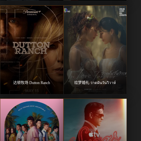
达顿牧场 Dutton Ranch
绘梦婚礼 วาดฝันวันวิวาห์