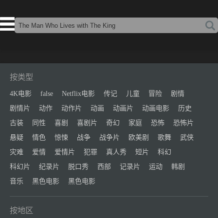
按类型
4K电影
false
Netflix电影
传记
儿童
冒险
剧情
剧情片
动作
动作片
动画
动画片
动画电影
历史
古装
同性
喜剧
喜剧片
奇幻
家庭
恐怖
恐怖片
悬疑
情色
惊悚
战争
战争片
欧美剧
歌舞
武侠
灾难
爱情
爱情片
犯罪
真人秀
短片
科幻
科幻片
纪录片
脱口秀
西部
记录片
运动
韩剧
音乐
黑色电影
黑色电影
按地区